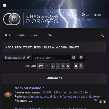
Connexion
R
Accueil
Index du forum
Les orages
Infos, projets et liens utiles à la communauté
e
INFOS, PROJETS ET LIENS UTILES À LA COMMUNAUTÉ
c
h
Rechercher
Recherche avancé
Nouveau sujet
e
Page
1
sur
8
1
2
3
4
5
8
395 sujets
Suivante
…
r
Annonces
c
h
Nom ou Pseudo ?
Dernier message par
CORSE_JLR
«
mar. déc. 29, 2020 19:14
e
Posté dans
Annonces, actualités et information du site et du forum
r
Réponses :
22
1
2