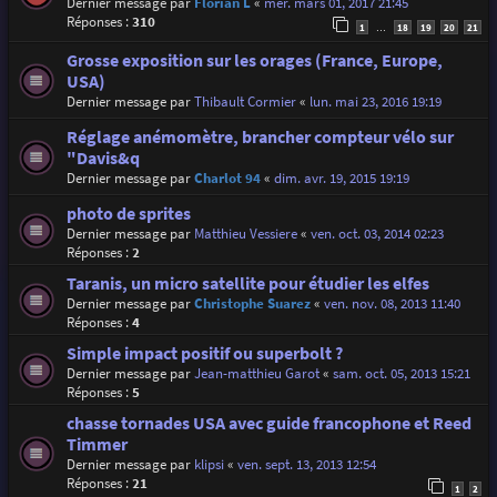
Dernier message par
Florian L
«
mer. mars 01, 2017 21:45
Réponses :
310
1
18
19
20
21
…
Grosse exposition sur les orages (France, Europe,
USA)
Dernier message par
Thibault Cormier
«
lun. mai 23, 2016 19:19
Réglage anémomètre, brancher compteur vélo sur
"Davis&q
Dernier message par
Charlot 94
«
dim. avr. 19, 2015 19:19
photo de sprites
Dernier message par
Matthieu Vessiere
«
ven. oct. 03, 2014 02:23
Réponses :
2
Taranis, un micro satellite pour étudier les elfes
Dernier message par
Christophe Suarez
«
ven. nov. 08, 2013 11:40
Réponses :
4
Simple impact positif ou superbolt ?
Dernier message par
Jean-matthieu Garot
«
sam. oct. 05, 2013 15:21
Réponses :
5
chasse tornades USA avec guide francophone et Reed
Timmer
Dernier message par
klipsi
«
ven. sept. 13, 2013 12:54
Réponses :
21
1
2