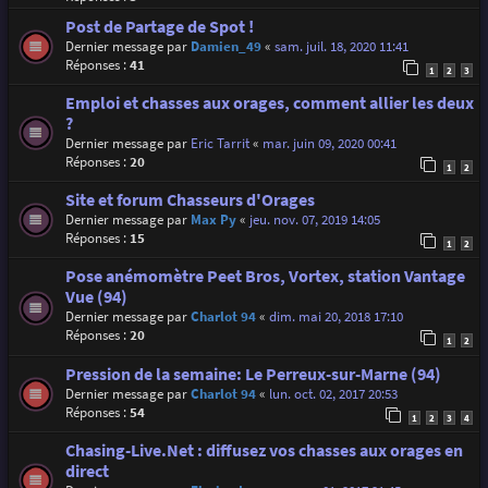
Post de Partage de Spot !
Dernier message par
Damien_49
«
sam. juil. 18, 2020 11:41
Réponses :
41
1
2
3
Emploi et chasses aux orages, comment allier les deux
?
Dernier message par
Eric Tarrit
«
mar. juin 09, 2020 00:41
Réponses :
20
1
2
Site et forum Chasseurs d'Orages
Dernier message par
Max Py
«
jeu. nov. 07, 2019 14:05
Réponses :
15
1
2
Pose anémomètre Peet Bros, Vortex, station Vantage
Vue (94)
Dernier message par
Charlot 94
«
dim. mai 20, 2018 17:10
Réponses :
20
1
2
Pression de la semaine: Le Perreux-sur-Marne (94)
Dernier message par
Charlot 94
«
lun. oct. 02, 2017 20:53
Réponses :
54
1
2
3
4
Chasing-Live.Net : diffusez vos chasses aux orages en
direct