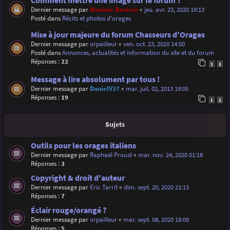
Comment mettre une image sur le forum ?
Dernier message par
Maxime Daviron
«
jeu. avr. 23, 2020 19:13
Posté dans
Récits et photos d'orages
Mise à jour majeure du forum Chasseurs d'Orages
Dernier message par
orpailleur
«
ven. oct. 23, 2020 14:50
Posté dans
Annonces, actualités et information du site et du forum
Réponses :
22
1
2
Message à lire absolument par tous !
Dernier message par
DanielV37
«
mar. juil. 02, 2013 19:05
Réponses :
19
1
2
Sujets
Outils pour les orages italiens
Dernier message par
Raphaël Proust
«
mar. nov. 24, 2020 01:18
Réponses :
3
Copyright & droit d'auteur
Dernier message par
Eric Tarrit
«
dim. sept. 20, 2020 21:13
Réponses :
7
Éclair rouge/orangé ?
Dernier message par
orpailleur
«
mar. sept. 08, 2020 18:09
Réponses :
5