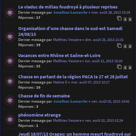
Le viaduc de millau foudroyé à plusieur reprises
Dernier message par
Jonathan Lamarche
«
mer. août 28, 2013 15:18
Réponses :
17
1
2
Organisation d'une chasse dans le sud-est Samedi
24/08/13
Dernier message par
Matthieu Vessiere
«
dim. août 25, 2013 21:31
Réponses :
19
1
2
Vacances entre Rhône et Saône-et-Loire
Dernier message par
Matthieu Vessiere
«
lun. août 12, 2013 16:20
Réponses :
15
1
2
Chasse en partant de la région PACA le 27 et 28 juillet
Dernier message par
Helene G
«
mer. août 07, 2013 10:17
Réponses :
10
Chasse de fin de semaine
Dernier message par
Jonathan Lamarche
«
ven. août 02, 2013 14:42
Réponses :
3
phénomène etrange
Dernier message par
Matthieu Vessiere
«
ven. août 02, 2013 01:24
Réponses :
1
Jeudi 18/07/13 Orages: un homme meurt foudroyé sur