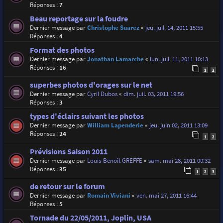
Réponses :
7
Beau reportage sur la foudre
Dernier message par
Christophe Suarez
«
jeu. juil. 14, 2011 15:55
Réponses :
4
Format des photos
Dernier message par
Jonathan Lamarche
«
lun. juil. 11, 2011 10:13
Réponses :
16
1
2
superbes photos d'orages sur le net
Dernier message par
Cyril Dubos
«
dim. juil. 03, 2011 19:56
Réponses :
3
types d'éclairs suivant les photos
Dernier message par
William Lapenderie
«
jeu. juin 02, 2011 13:09
Réponses :
24
1
2
Prévisions Saison 2011
Dernier message par
Louis-Benoît GREFFE
«
sam. mai 28, 2011 00:32
Réponses :
35
1
2
3
de retour sur le forum
Dernier message par
Romain Viviani
«
ven. mai 27, 2011 16:44
Réponses :
5
Tornade du 22/05/2011, Joplin, USA