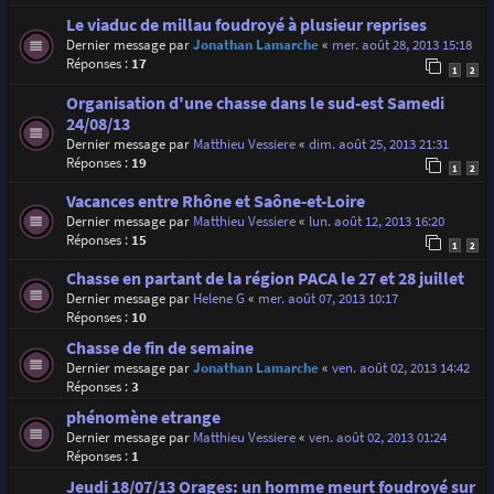
Le viaduc de millau foudroyé à plusieur reprises
Dernier message par
Jonathan Lamarche
«
mer. août 28, 2013 15:18
Réponses :
17
1
2
Organisation d'une chasse dans le sud-est Samedi
24/08/13
Dernier message par
Matthieu Vessiere
«
dim. août 25, 2013 21:31
Réponses :
19
1
2
Vacances entre Rhône et Saône-et-Loire
Dernier message par
Matthieu Vessiere
«
lun. août 12, 2013 16:20
Réponses :
15
1
2
Chasse en partant de la région PACA le 27 et 28 juillet
Dernier message par
Helene G
«
mer. août 07, 2013 10:17
Réponses :
10
Chasse de fin de semaine
Dernier message par
Jonathan Lamarche
«
ven. août 02, 2013 14:42
Réponses :
3
phénomène etrange
Dernier message par
Matthieu Vessiere
«
ven. août 02, 2013 01:24
Réponses :
1
Jeudi 18/07/13 Orages: un homme meurt foudroyé sur