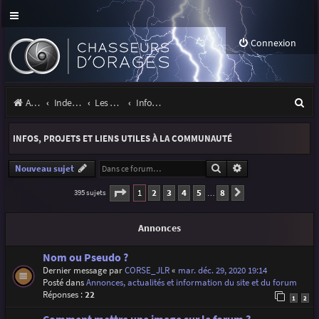
Connexion
R
Accueil
Index du forum
Les orages
Infos, projets et liens utiles à la communauté
e
INFOS, PROJETS ET LIENS UTILES À LA COMMUNAUTÉ
c
h
Rechercher
Recherche avancé
Nouveau sujet
e
Page
1
sur
8
1
2
3
4
5
8
395 sujets
Suivante
…
r
Annonces
c
h
Nom ou Pseudo ?
Dernier message par
CORSE_JLR
«
mar. déc. 29, 2020 19:14
e
Posté dans
Annonces, actualités et information du site et du forum
r
Réponses :
22
1
2