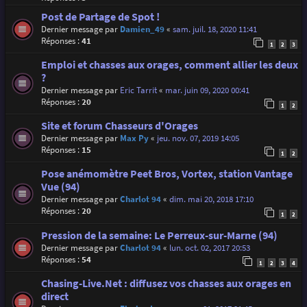
Post de Partage de Spot !
Dernier message par
Damien_49
«
sam. juil. 18, 2020 11:41
Réponses :
41
1
2
3
Emploi et chasses aux orages, comment allier les deux
?
Dernier message par
Eric Tarrit
«
mar. juin 09, 2020 00:41
Réponses :
20
1
2
Site et forum Chasseurs d'Orages
Dernier message par
Max Py
«
jeu. nov. 07, 2019 14:05
Réponses :
15
1
2
Pose anémomètre Peet Bros, Vortex, station Vantage
Vue (94)
Dernier message par
Charlot 94
«
dim. mai 20, 2018 17:10
Réponses :
20
1
2
Pression de la semaine: Le Perreux-sur-Marne (94)
Dernier message par
Charlot 94
«
lun. oct. 02, 2017 20:53
Réponses :
54
1
2
3
4
Chasing-Live.Net : diffusez vos chasses aux orages en
direct