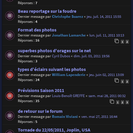
Réponses :
7
Beau reportage sur la foudre
Dernier message par
Christophe Suarez
«
jeu. juil. 14, 2011 15:55
Réponses :
4
Format des photos
Dernier message par
Jonathan Lamarche
«
lun. juil. 11, 2011 10:13
Réponses :
16
1
2
superbes photos d'orages sur le net
Dernier message par
Cyril Dubos
«
dim. juil. 03, 2011 19:56
Réponses :
3
types d'éclairs suivant les photos
Dernier message par
William Lapenderie
«
jeu. juin 02, 2011 13:09
Réponses :
24
1
2
Prévisions Saison 2011
Dernier message par
Louis-Benoît GREFFE
«
sam. mai 28, 2011 00:32
Réponses :
35
1
2
3
de retour sur le forum
Dernier message par
Romain Viviani
«
ven. mai 27, 2011 16:44
Réponses :
5
Tornade du 22/05/2011, Joplin, USA