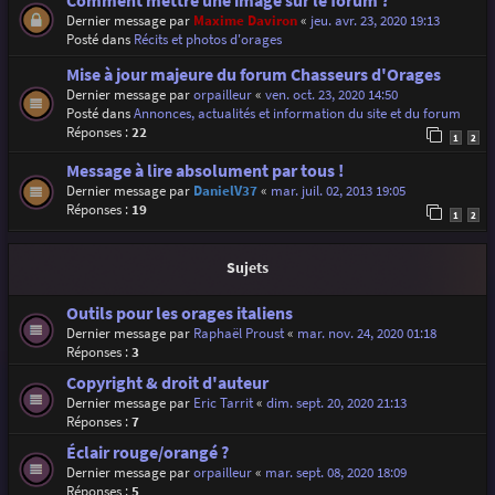
Comment mettre une image sur le forum ?
Dernier message par
Maxime Daviron
«
jeu. avr. 23, 2020 19:13
Posté dans
Récits et photos d'orages
Mise à jour majeure du forum Chasseurs d'Orages
Dernier message par
orpailleur
«
ven. oct. 23, 2020 14:50
Posté dans
Annonces, actualités et information du site et du forum
Réponses :
22
1
2
Message à lire absolument par tous !
Dernier message par
DanielV37
«
mar. juil. 02, 2013 19:05
Réponses :
19
1
2
Sujets
Outils pour les orages italiens
Dernier message par
Raphaël Proust
«
mar. nov. 24, 2020 01:18
Réponses :
3
Copyright & droit d'auteur
Dernier message par
Eric Tarrit
«
dim. sept. 20, 2020 21:13
Réponses :
7
Éclair rouge/orangé ?
Dernier message par
orpailleur
«
mar. sept. 08, 2020 18:09
Réponses :
5