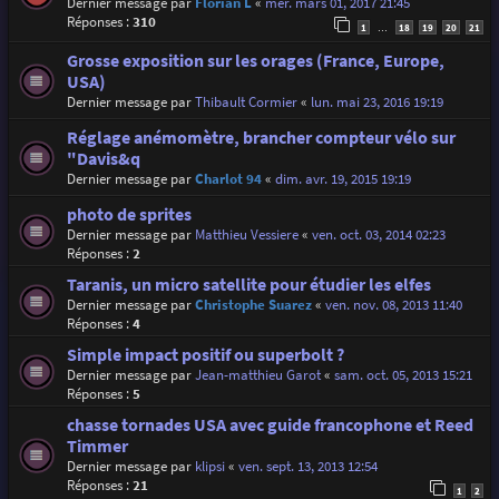
Dernier message par
Florian L
«
mer. mars 01, 2017 21:45
Réponses :
310
1
18
19
20
21
…
Grosse exposition sur les orages (France, Europe,
USA)
Dernier message par
Thibault Cormier
«
lun. mai 23, 2016 19:19
Réglage anémomètre, brancher compteur vélo sur
"Davis&q
Dernier message par
Charlot 94
«
dim. avr. 19, 2015 19:19
photo de sprites
Dernier message par
Matthieu Vessiere
«
ven. oct. 03, 2014 02:23
Réponses :
2
Taranis, un micro satellite pour étudier les elfes
Dernier message par
Christophe Suarez
«
ven. nov. 08, 2013 11:40
Réponses :
4
Simple impact positif ou superbolt ?
Dernier message par
Jean-matthieu Garot
«
sam. oct. 05, 2013 15:21
Réponses :
5
chasse tornades USA avec guide francophone et Reed
Timmer
Dernier message par
klipsi
«
ven. sept. 13, 2013 12:54
Réponses :
21
1
2