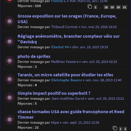
Dernier message par
Florian L
«
mer. mars 01, 2017 21:45
Réponses :
310
1
18
19
20
21
…
Grosse exposition sur les orages (France, Europe,
USA)
Dernier message par
Thibault Cormier
«
lun. mai 23, 2016 19:19
Réglage anémomètre, brancher compteur vélo sur
"Davis&q
Dernier message par
Charlot 94
«
dim. avr. 19, 2015 19:19
photo de sprites
Dernier message par
Matthieu Vessiere
«
ven. oct. 03, 2014 02:23
Réponses :
2
Taranis, un micro satellite pour étudier les elfes
Dernier message par
Christophe Suarez
«
ven. nov. 08, 2013 11:40
Réponses :
4
Simple impact positif ou superbolt ?
Dernier message par
Jean-matthieu Garot
«
sam. oct. 05, 2013 15:21
Réponses :
5
chasse tornades USA avec guide francophone et Reed
Timmer
Dernier message par
klipsi
«
ven. sept. 13, 2013 12:54
Réponses :
21
1
2