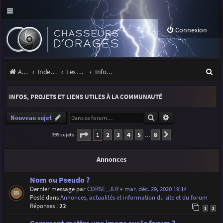
Connexion
R
Accueil
Index du forum
Les orages
Infos, projets et liens utiles à la communauté
e
INFOS, PROJETS ET LIENS UTILES À LA COMMUNAUTÉ
c
h
Rechercher
Recherche avancé
Nouveau sujet
e
Page
1
sur
8
1
2
3
4
5
8
395 sujets
Suivante
…
r
Annonces
c
h
Nom ou Pseudo ?
Dernier message par
CORSE_JLR
«
mar. déc. 29, 2020 19:14
e
Posté dans
Annonces, actualités et information du site et du forum
r
Réponses :
22
1
2