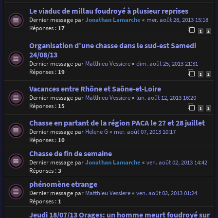
Le viaduc de millau foudroyé à plusieur reprises
Dernier message par
Jonathan Lamarche
«
mer. août 28, 2013 15:18
Réponses :
17
1
2
Organisation d'une chasse dans le sud-est Samedi
24/08/13
Dernier message par
Matthieu Vessiere
«
dim. août 25, 2013 21:31
Réponses :
19
1
2
Vacances entre Rhône et Saône-et-Loire
Dernier message par
Matthieu Vessiere
«
lun. août 12, 2013 16:20
Réponses :
15
1
2
Chasse en partant de la région PACA le 27 et 28 juillet
Dernier message par
Helene G
«
mer. août 07, 2013 10:17
Réponses :
10
Chasse de fin de semaine
Dernier message par
Jonathan Lamarche
«
ven. août 02, 2013 14:42
Réponses :
3
phénomène etrange
Dernier message par
Matthieu Vessiere
«
ven. août 02, 2013 01:24
Réponses :
1
Jeudi 18/07/13 Orages: un homme meurt foudroyé sur