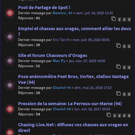
Post de Partage de Spot !
Dernier message par
Damien_49
«
sam. juil. 18, 2020 11:41
Réponses :
41
1
2
3
Emploi et chasses aux orages, comment allier les deux
?
Dernier message par
Eric Tarrit
«
mar. juin 09, 2020 00:41
Réponses :
20
1
2
Site et forum Chasseurs d'Orages
Dernier message par
Max Py
«
jeu. nov. 07, 2019 14:05
Réponses :
15
1
2
Pose anémomètre Peet Bros, Vortex, station Vantage
Vue (94)
Dernier message par
Charlot 94
«
dim. mai 20, 2018 17:10
Réponses :
20
1
2
Pression de la semaine: Le Perreux-sur-Marne (94)
Dernier message par
Charlot 94
«
lun. oct. 02, 2017 20:53
Réponses :
54
1
2
3
4
Chasing-Live.Net : diffusez vos chasses aux orages en
direct