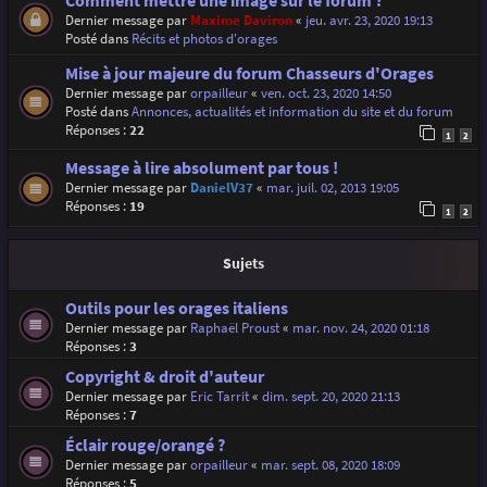
Comment mettre une image sur le forum ?
Dernier message par
Maxime Daviron
«
jeu. avr. 23, 2020 19:13
Posté dans
Récits et photos d'orages
Mise à jour majeure du forum Chasseurs d'Orages
Dernier message par
orpailleur
«
ven. oct. 23, 2020 14:50
Posté dans
Annonces, actualités et information du site et du forum
Réponses :
22
1
2
Message à lire absolument par tous !
Dernier message par
DanielV37
«
mar. juil. 02, 2013 19:05
Réponses :
19
1
2
Sujets
Outils pour les orages italiens
Dernier message par
Raphaël Proust
«
mar. nov. 24, 2020 01:18
Réponses :
3
Copyright & droit d'auteur
Dernier message par
Eric Tarrit
«
dim. sept. 20, 2020 21:13
Réponses :
7
Éclair rouge/orangé ?
Dernier message par
orpailleur
«
mar. sept. 08, 2020 18:09
Réponses :
5