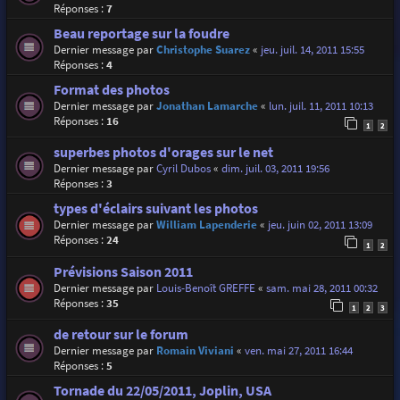
Réponses :
7
Beau reportage sur la foudre
Dernier message par
Christophe Suarez
«
jeu. juil. 14, 2011 15:55
Réponses :
4
Format des photos
Dernier message par
Jonathan Lamarche
«
lun. juil. 11, 2011 10:13
Réponses :
16
1
2
superbes photos d'orages sur le net
Dernier message par
Cyril Dubos
«
dim. juil. 03, 2011 19:56
Réponses :
3
types d'éclairs suivant les photos
Dernier message par
William Lapenderie
«
jeu. juin 02, 2011 13:09
Réponses :
24
1
2
Prévisions Saison 2011
Dernier message par
Louis-Benoît GREFFE
«
sam. mai 28, 2011 00:32
Réponses :
35
1
2
3
de retour sur le forum
Dernier message par
Romain Viviani
«
ven. mai 27, 2011 16:44
Réponses :
5
Tornade du 22/05/2011, Joplin, USA