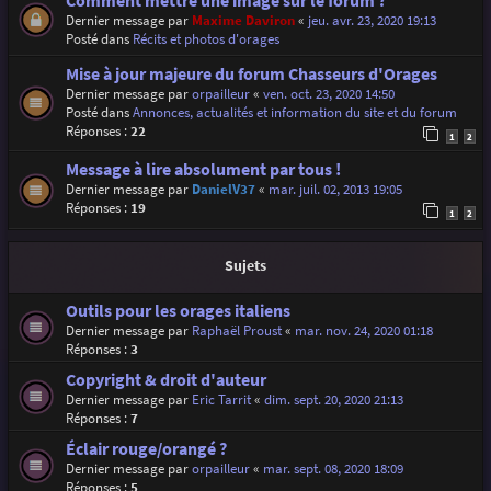
Comment mettre une image sur le forum ?
Dernier message par
Maxime Daviron
«
jeu. avr. 23, 2020 19:13
Posté dans
Récits et photos d'orages
Mise à jour majeure du forum Chasseurs d'Orages
Dernier message par
orpailleur
«
ven. oct. 23, 2020 14:50
Posté dans
Annonces, actualités et information du site et du forum
Réponses :
22
1
2
Message à lire absolument par tous !
Dernier message par
DanielV37
«
mar. juil. 02, 2013 19:05
Réponses :
19
1
2
Sujets
Outils pour les orages italiens
Dernier message par
Raphaël Proust
«
mar. nov. 24, 2020 01:18
Réponses :
3
Copyright & droit d'auteur
Dernier message par
Eric Tarrit
«
dim. sept. 20, 2020 21:13
Réponses :
7
Éclair rouge/orangé ?
Dernier message par
orpailleur
«
mar. sept. 08, 2020 18:09
Réponses :
5