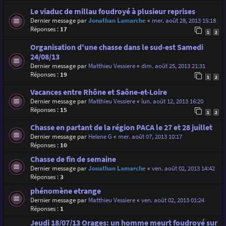
Le viaduc de millau foudroyé à plusieur reprises
Dernier message par
Jonathan Lamarche
«
mer. août 28, 2013 15:18
Réponses :
17
1
2
Organisation d'une chasse dans le sud-est Samedi
24/08/13
Dernier message par
Matthieu Vessiere
«
dim. août 25, 2013 21:31
Réponses :
19
1
2
Vacances entre Rhône et Saône-et-Loire
Dernier message par
Matthieu Vessiere
«
lun. août 12, 2013 16:20
Réponses :
15
1
2
Chasse en partant de la région PACA le 27 et 28 juillet
Dernier message par
Helene G
«
mer. août 07, 2013 10:17
Réponses :
10
Chasse de fin de semaine
Dernier message par
Jonathan Lamarche
«
ven. août 02, 2013 14:42
Réponses :
3
phénomène etrange
Dernier message par
Matthieu Vessiere
«
ven. août 02, 2013 01:24
Réponses :
1
Jeudi 18/07/13 Orages: un homme meurt foudroyé sur