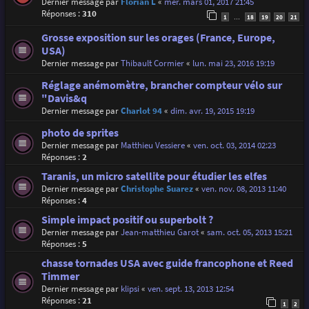
Dernier message par
Florian L
«
mer. mars 01, 2017 21:45
Réponses :
310
1
18
19
20
21
…
Grosse exposition sur les orages (France, Europe,
USA)
Dernier message par
Thibault Cormier
«
lun. mai 23, 2016 19:19
Réglage anémomètre, brancher compteur vélo sur
"Davis&q
Dernier message par
Charlot 94
«
dim. avr. 19, 2015 19:19
photo de sprites
Dernier message par
Matthieu Vessiere
«
ven. oct. 03, 2014 02:23
Réponses :
2
Taranis, un micro satellite pour étudier les elfes
Dernier message par
Christophe Suarez
«
ven. nov. 08, 2013 11:40
Réponses :
4
Simple impact positif ou superbolt ?
Dernier message par
Jean-matthieu Garot
«
sam. oct. 05, 2013 15:21
Réponses :
5
chasse tornades USA avec guide francophone et Reed
Timmer
Dernier message par
klipsi
«
ven. sept. 13, 2013 12:54
Réponses :
21
1
2