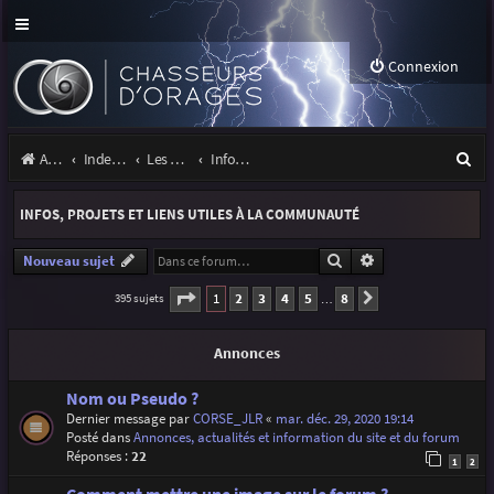
Connexion
R
Accueil
Index du forum
Les orages
Infos, projets et liens utiles à la communauté
e
INFOS, PROJETS ET LIENS UTILES À LA COMMUNAUTÉ
c
h
Rechercher
Recherche avancé
Nouveau sujet
e
Page
1
sur
8
1
2
3
4
5
8
395 sujets
Suivante
…
r
Annonces
c
h
Nom ou Pseudo ?
Dernier message par
CORSE_JLR
«
mar. déc. 29, 2020 19:14
e
Posté dans
Annonces, actualités et information du site et du forum
r
Réponses :
22
1
2