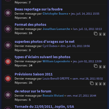
Réponses :
7
Beau reportage sur la foudre
Dernier message par
Christophe Suarez
«
jeu. juil. 14, 2011 15:55
Réponses :
4
Format des photos
Dernier message par
Jonathan Lamarche
«
lun. juil. 11, 2011 10:13
Réponses :
16
1
2
superbes photos d'orages sur le net
Dernier message par
Cyril Dubos
«
dim. juil. 03, 2011 19:56
Réponses :
3
types d'éclairs suivant les photos
Dernier message par
William Lapenderie
«
jeu. juin 02, 2011 13:09
Réponses :
24
1
2
Prévisions Saison 2011
Dernier message par
Louis-Benoît GREFFE
«
sam. mai 28, 2011 00:32
Réponses :
35
1
2
3
de retour sur le forum
Dernier message par
Romain Viviani
«
ven. mai 27, 2011 16:44
Réponses :
5
Tornade du 22/05/2011, Joplin, USA