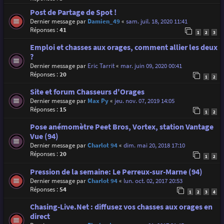
Post de Partage de Spot !
Dernier message par
Damien_49
«
sam. juil. 18, 2020 11:41
Réponses :
41
1
2
3
Emploi et chasses aux orages, comment allier les deux
?
Dernier message par
Eric Tarrit
«
mar. juin 09, 2020 00:41
Réponses :
20
1
2
Site et forum Chasseurs d'Orages
Dernier message par
Max Py
«
jeu. nov. 07, 2019 14:05
Réponses :
15
1
2
Pose anémomètre Peet Bros, Vortex, station Vantage
Vue (94)
Dernier message par
Charlot 94
«
dim. mai 20, 2018 17:10
Réponses :
20
1
2
Pression de la semaine: Le Perreux-sur-Marne (94)
Dernier message par
Charlot 94
«
lun. oct. 02, 2017 20:53
Réponses :
54
1
2
3
4
Chasing-Live.Net : diffusez vos chasses aux orages en
direct