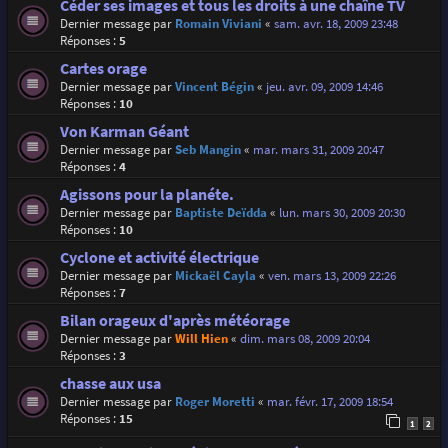
Céder ses images et tous les droits à une chaîne TV
Dernier message par
Romain Viviani
«
sam. avr. 18, 2009 23:48
Réponses :
5
Cartes orage
Dernier message par
Vincent Bégin
«
jeu. avr. 09, 2009 14:46
Réponses :
10
Von Karman Géant
Dernier message par
Seb Mangin
«
mar. mars 31, 2009 20:47
Réponses :
4
Agissons pour la planéte.
Dernier message par
Baptiste Deïdda
«
lun. mars 30, 2009 20:30
Réponses :
10
Cyclone et activité électrique
Dernier message par
Mickaël Cayla
«
ven. mars 13, 2009 22:26
Réponses :
7
Bilan orageux d'après météorage
Dernier message par
Will Hien
«
dim. mars 08, 2009 20:04
Réponses :
3
chasse aux usa
Dernier message par
Roger Moretti
«
mar. févr. 17, 2009 18:54
Réponses :
15
1
2