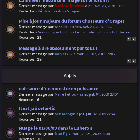
Comment mettre une image sur le forum ?
Dernier message par
Maxime Daviron
«
jeu. avr. 23, 2020 19:13
Posté dans
Récits et photos d'orages
Mise à jour majeure du forum Chasseurs d'Orages
Dernier message par
orpailleur
«
ven. oct. 23, 2020 14:50
Posté dans
Annonces, actualités et information du site et du forum
Réponses :
22
1
2
Message à lire absolument par tous !
Dernier message par
DanielV37
«
mar. juil. 02, 2013 19:05
Réponses :
19
1
2
Sujets
naissance d'un monstre en puissance
Dernier message par
Marie Pétrod
«
sam. juil. 04, 2009 23:04
Réponses :
6
Il est joli celui-là!
Dernier message par
Seb Mangin
«
jeu. juil. 02, 2009 22:44
Réponses :
11
Nuage le 01/06/09 dans le Luberon
Dernier message par
Max Py
«
mar. juin 30, 2009 09:59
Réponses :
10