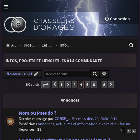
Connexion
R
Accueil
Index du forum
Les orages
Infos, projets et liens utiles à la communauté
e
INFOS, PROJETS ET LIENS UTILES À LA COMMUNAUTÉ
c
h
Rechercher
Recherche avancé
Nouveau sujet
e
Page
4
sur
8
1
2
3
4
5
6
8
395 sujets
Précédente
Suivante
…
r
Annonces
c
h
Nom ou Pseudo ?
Dernier message par
CORSE_JLR
«
mar. déc. 29, 2020 19:14
e
Posté dans
Annonces, actualités et information du site et du forum
r
Réponses :
22
1
2