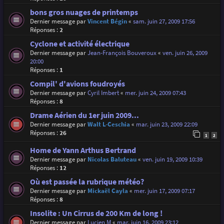
bons gros nuages de printemps
Dernier message par
Vincent Bégin
«
sam. juin 27, 2009 17:56
Réponses :
2
Cyclone et activité électrique
Dernier message par
Jean-François Bouveroux
«
ven. juin 26, 2009
20:00
Réponses :
1
Compil' d'avions foudroyés
Dernier message par
Cyril Imbert
«
mer. juin 24, 2009 07:43
Réponses :
8
Drame Aérien du 1er juin 2009...
Dernier message par
Walt L-Ceschia
«
mar. juin 23, 2009 22:09
Réponses :
26
1
2
Home de Yann Arthus Bertrand
Dernier message par
Nicolas Baluteau
«
ven. juin 19, 2009 10:39
Réponses :
12
Où est passée la rubrique météo?
Dernier message par
Mickaël Cayla
«
mer. juin 17, 2009 07:17
Réponses :
8
Insolite : Un Cirrus de 200 Km de long !
Dernier message par
Lucien M
«
mar. juin 16, 2009 23:12