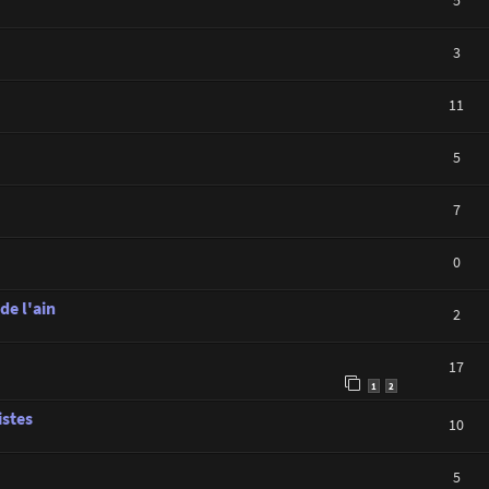
3
11
5
7
0
de l'ain
2
17
1
2
istes
10
5