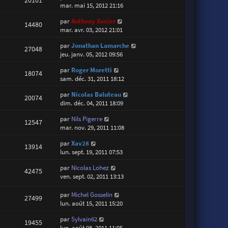
mar. mai 15, 2012 21:16
par
Anthony Xavier
14480
mar. avr. 03, 2012 21:01
par
Jonathan Lamarche
27048
jeu. janv. 05, 2012 09:56
par
Roger Moretti
18074
sam. déc. 31, 2011 18:12
par
Nicolas Baluteau
20074
dim. déc. 04, 2011 18:09
par
Nils Pigerre
12547
mar. nov. 29, 2011 11:08
par
Xav28
13914
lun. sept. 19, 2011 07:53
par
Nicolas Lohez
42475
ven. sept. 02, 2011 13:13
par
Michel Gosselin
27499
lun. août 15, 2011 15:20
par
Sylvain62
19455
lun. août 08, 2011 11:05