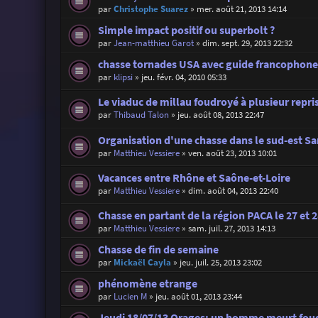
par
Christophe Suarez
»
mer. août 21, 2013 14:14
Simple impact positif ou superbolt ?
par
Jean-matthieu Garot
»
dim. sept. 29, 2013 22:32
chasse tornades USA avec guide francophon
par
klipsi
»
jeu. févr. 04, 2010 05:33
Le viaduc de millau foudroyé à plusieur repri
par
Thibaud Talon
»
jeu. août 08, 2013 22:47
Organisation d'une chasse dans le sud-est S
par
Matthieu Vessiere
»
ven. août 23, 2013 10:01
Vacances entre Rhône et Saône-et-Loire
par
Matthieu Vessiere
»
dim. août 04, 2013 22:40
Chasse en partant de la région PACA le 27 et 28
par
Matthieu Vessiere
»
sam. juil. 27, 2013 14:13
Chasse de fin de semaine
par
Mickaël Cayla
»
jeu. juil. 25, 2013 23:02
phénomène etrange
par
Lucien M
»
jeu. août 01, 2013 23:44
Jeudi 18/07/13 Orages: un homme meurt foud