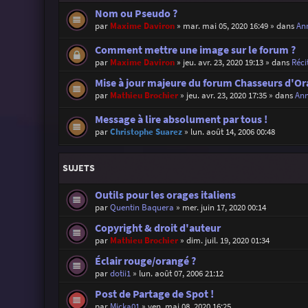
Nom ou Pseudo ?
par
Maxime Daviron
»
mar. mai 05, 2020 16:49
» dans
Ann
Comment mettre une image sur le forum ?
par
Maxime Daviron
»
jeu. avr. 23, 2020 19:13
» dans
Réci
Mise à jour majeure du forum Chasseurs d'Or
par
Mathieu Brochier
»
jeu. avr. 23, 2020 17:35
» dans
Ann
Message à lire absolument par tous !
par
Christophe Suarez
»
lun. août 14, 2006 00:48
SUJETS
Outils pour les orages italiens
par
Quentin Baquera
»
mer. juin 17, 2020 00:14
Copyright & droit d'auteur
par
Mathieu Brochier
»
dim. juil. 19, 2020 01:34
Éclair rouge/orangé ?
par
dotii1
»
lun. août 07, 2006 21:12
Post de Partage de Spot !
par
Micka01
»
ven. mai 08, 2020 16:25