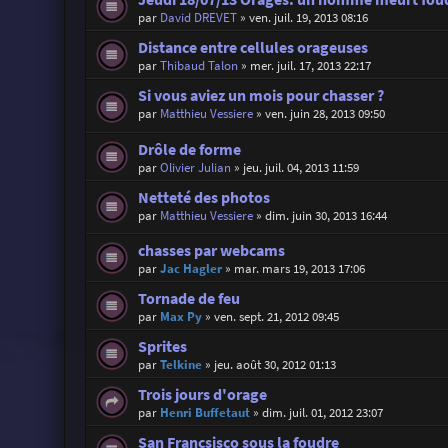
par
David DREVET
»
ven. juil. 19, 2013 08:16
Distance entre cellules orageuses
par
Thibaud Talon
»
mer. juil. 17, 2013 22:17
Si vous aviez un mois pour chasser ?
par
Matthieu Vessiere
»
ven. juin 28, 2013 09:50
Drôle de forme
par
Olivier Julian
»
jeu. juil. 04, 2013 11:59
Netteté des photos
par
Matthieu Vessiere
»
dim. juin 30, 2013 16:44
chasses par webcams
par
Jac Hagler
»
mar. mars 19, 2013 17:06
Tornade de feu
par
Max Py
»
ven. sept. 21, 2012 09:45
Sprites
par
Telkine
»
jeu. août 30, 2012 01:13
Trois jours d'orage
par
Henri Buffetaut
»
dim. juil. 01, 2012 23:07
San Francsisco sous la foudre