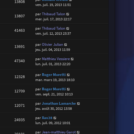
13808
ven. juil. 19, 2013 11:51
par
Thibaud Talon
13807
mer. juil. 17, 2013 22:17
par
Thibaud Talon
41463
ven. juil. 12, 2013 23:37
par
Olivier Julian
13691
jeu. juil. 04, 2013 11:59
par
Matthieu Vessiere
47340
lun. juil. 01, 2013 22:20
par
Roger Moretti
12328
mar. mars 19, 2013 18:10
par
Roger Moretti
12709
ven. sept. 21, 2012 10:13
par
Jonathan Lamarche
12071
jeu. août 30, 2012 13:58
par
Xav28
24935
lun. juil. 09, 2012 10:01
par
Jean-matthieu Garot
20101