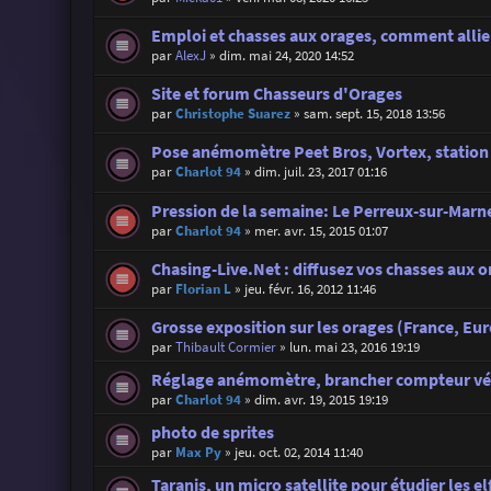
Emploi et chasses aux orages, comment allier
par
AlexJ
»
dim. mai 24, 2020 14:52
Site et forum Chasseurs d'Orages
par
Christophe Suarez
»
sam. sept. 15, 2018 13:56
Pose anémomètre Peet Bros, Vortex, station
par
Charlot 94
»
dim. juil. 23, 2017 01:16
Pression de la semaine: Le Perreux-sur-Marne
par
Charlot 94
»
mer. avr. 15, 2015 01:07
Chasing-Live.Net : diffusez vos chasses aux o
par
Florian L
»
jeu. févr. 16, 2012 11:46
Grosse exposition sur les orages (France, Eu
par
Thibault Cormier
»
lun. mai 23, 2016 19:19
Réglage anémomètre, brancher compteur vé
par
Charlot 94
»
dim. avr. 19, 2015 19:19
photo de sprites
par
Max Py
»
jeu. oct. 02, 2014 11:40
Taranis, un micro satellite pour étudier les el