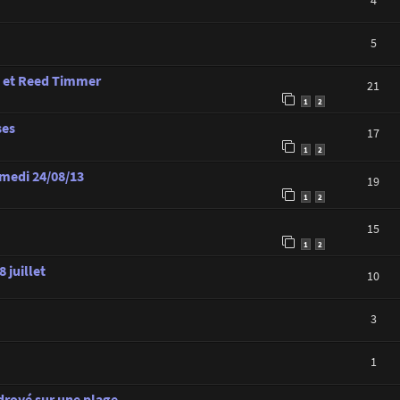
4
5
e et Reed Timmer
21
1
2
ses
17
1
2
amedi 24/08/13
19
1
2
15
1
2
 juillet
10
3
1
royé sur une plage