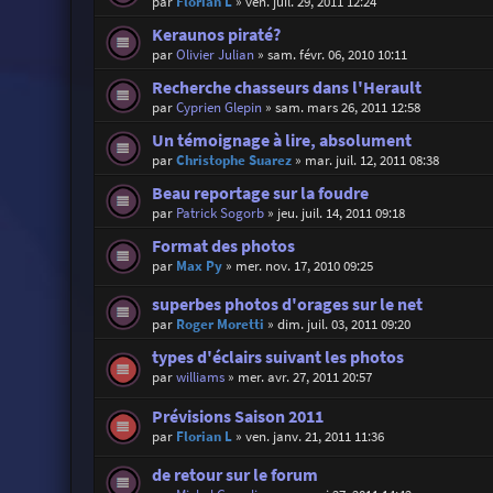
par
Florian L
»
ven. juil. 29, 2011 12:24
Keraunos piraté?
par
Olivier Julian
»
sam. févr. 06, 2010 10:11
Recherche chasseurs dans l'Herault
par
Cyprien Glepin
»
sam. mars 26, 2011 12:58
Un témoignage à lire, absolument
par
Christophe Suarez
»
mar. juil. 12, 2011 08:38
Beau reportage sur la foudre
par
Patrick Sogorb
»
jeu. juil. 14, 2011 09:18
Format des photos
par
Max Py
»
mer. nov. 17, 2010 09:25
superbes photos d'orages sur le net
par
Roger Moretti
»
dim. juil. 03, 2011 09:20
types d'éclairs suivant les photos
par
williams
»
mer. avr. 27, 2011 20:57
Prévisions Saison 2011
par
Florian L
»
ven. janv. 21, 2011 11:36
de retour sur le forum