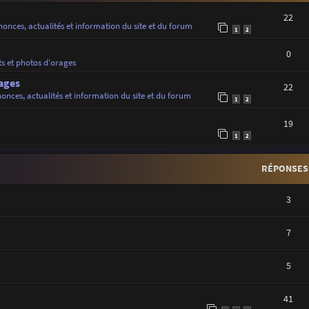
22
onces, actualités et information du site et du forum
1
2
0
ts et photos d'orages
ages
22
onces, actualités et information du site et du forum
1
2
19
1
2
RÉPONSES
3
7
5
41