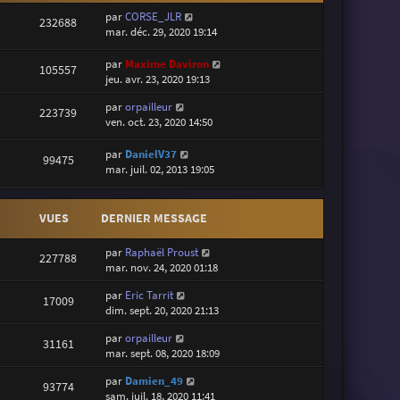
par
CORSE_JLR
232688
mar. déc. 29, 2020 19:14
par
Maxime Daviron
105557
jeu. avr. 23, 2020 19:13
par
orpailleur
223739
ven. oct. 23, 2020 14:50
par
DanielV37
99475
mar. juil. 02, 2013 19:05
VUES
DERNIER MESSAGE
par
Raphaël Proust
227788
mar. nov. 24, 2020 01:18
par
Eric Tarrit
17009
dim. sept. 20, 2020 21:13
par
orpailleur
31161
mar. sept. 08, 2020 18:09
par
Damien_49
93774
sam. juil. 18, 2020 11:41