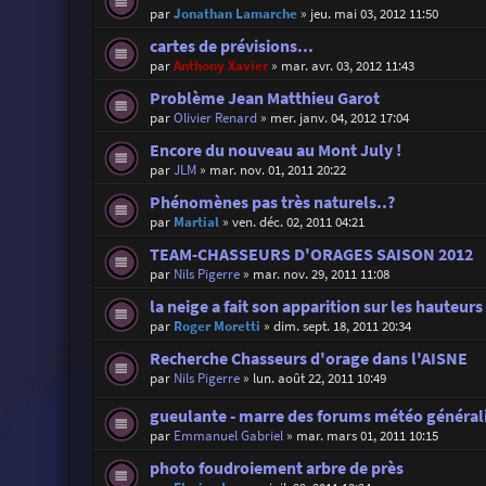
par
Jonathan Lamarche
»
jeu. mai 03, 2012 11:50
cartes de prévisions...
par
Anthony Xavier
»
mar. avr. 03, 2012 11:43
Problème Jean Matthieu Garot
par
Olivier Renard
»
mer. janv. 04, 2012 17:04
Encore du nouveau au Mont July !
par
JLM
»
mar. nov. 01, 2011 20:22
Phénomènes pas très naturels..?
par
Martial
»
ven. déc. 02, 2011 04:21
TEAM-CHASSEURS D'ORAGES SAISON 2012
par
Nils Pigerre
»
mar. nov. 29, 2011 11:08
la neige a fait son apparition sur les hauteurs 
par
Roger Moretti
»
dim. sept. 18, 2011 20:34
Recherche Chasseurs d'orage dans l'AISNE
par
Nils Pigerre
»
lun. août 22, 2011 10:49
gueulante - marre des forums météo général
par
Emmanuel Gabriel
»
mar. mars 01, 2011 10:15
photo foudroiement arbre de près