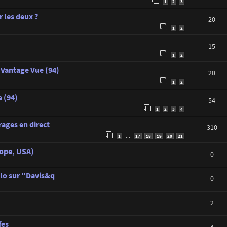
1
2
3
 les deux ?
20
1
2
15
1
2
 Vantage Vue (94)
20
1
2
 (94)
54
1
2
3
4
rages en direct
310
1
17
18
19
20
21
…
rope, USA)
0
lo sur "Davis&q
0
2
fes