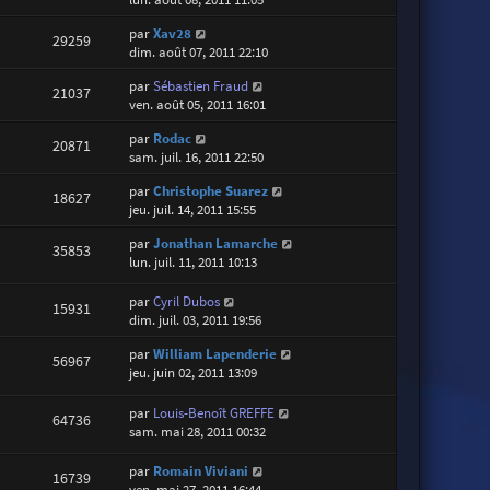
par
Xav28
29259
dim. août 07, 2011 22:10
par
Sébastien Fraud
21037
ven. août 05, 2011 16:01
par
Rodac
20871
sam. juil. 16, 2011 22:50
par
Christophe Suarez
18627
jeu. juil. 14, 2011 15:55
par
Jonathan Lamarche
35853
lun. juil. 11, 2011 10:13
par
Cyril Dubos
15931
dim. juil. 03, 2011 19:56
par
William Lapenderie
56967
jeu. juin 02, 2011 13:09
par
Louis-Benoît GREFFE
64736
sam. mai 28, 2011 00:32
par
Romain Viviani
16739
ven. mai 27, 2011 16:44