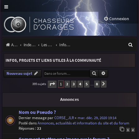
Connexion
R
Accueil
Index du forum
Les orages
Infos, projets et liens utiles à la communauté
e
INFOS, PROJETS ET LIENS UTILES À LA COMMUNAUTÉ
c
h
Rechercher
Recherche avancé
Nouveau sujet
e
Page
1
sur
8
1
2
3
4
5
8
395 sujets
Suivante
…
r
Annonces
c
h
Nom ou Pseudo ?
Dernier message par
CORSE_JLR
«
mar. déc. 29, 2020 19:14
e
Posté dans
Annonces, actualités et information du site et du forum
r
Réponses :
22
1
2