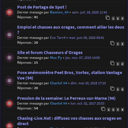
Post de Partage de Spot !
Dernier message par
Damien_49
«
sam. juil. 18, 2020 11:41
Réponses :
41
1
2
3
Emploi et chasses aux orages, comment allier les deux
?
Dernier message par
Eric Tarrit
«
mar. juin 09, 2020 00:41
Réponses :
20
1
2
Site et forum Chasseurs d'Orages
Dernier message par
Max Py
«
jeu. nov. 07, 2019 14:05
Réponses :
15
1
2
Pose anémomètre Peet Bros, Vortex, station Vantage
Vue (94)
Dernier message par
Charlot 94
«
dim. mai 20, 2018 17:10
Réponses :
20
1
2
Pression de la semaine: Le Perreux-sur-Marne (94)
Dernier message par
Charlot 94
«
lun. oct. 02, 2017 20:53
Réponses :
54
1
2
3
4
Chasing-Live.Net : diffusez vos chasses aux orages en
direct