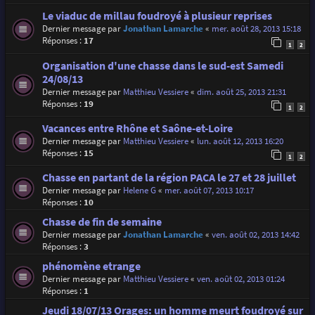
Le viaduc de millau foudroyé à plusieur reprises
Dernier message par
Jonathan Lamarche
«
mer. août 28, 2013 15:18
Réponses :
17
1
2
Organisation d'une chasse dans le sud-est Samedi
24/08/13
Dernier message par
Matthieu Vessiere
«
dim. août 25, 2013 21:31
Réponses :
19
1
2
Vacances entre Rhône et Saône-et-Loire
Dernier message par
Matthieu Vessiere
«
lun. août 12, 2013 16:20
Réponses :
15
1
2
Chasse en partant de la région PACA le 27 et 28 juillet
Dernier message par
Helene G
«
mer. août 07, 2013 10:17
Réponses :
10
Chasse de fin de semaine
Dernier message par
Jonathan Lamarche
«
ven. août 02, 2013 14:42
Réponses :
3
phénomène etrange
Dernier message par
Matthieu Vessiere
«
ven. août 02, 2013 01:24
Réponses :
1
Jeudi 18/07/13 Orages: un homme meurt foudroyé sur