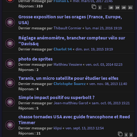
Dernier message par
Florian L
«
mer. mars 01, 2017 21:45
Réponses :
310
1
18
19
20
21
…
Grosse exposition sur les orages (France, Europe,
USA)
Dernier message par
Thibault Cormier
«
lun. mai 23, 2016 19:19
Réglage anémomètre, brancher compteur vélo sur
"Davis&q
Dernier message par
Charlot 94
«
dim. avr. 19, 2015 19:19
photo de sprites
Dernier message par
Matthieu Vessiere
«
ven. oct. 03, 2014 02:23
Réponses :
2
Taranis, un micro satellite pour étudier les elfes
Dernier message par
Christophe Suarez
«
ven. nov. 08, 2013 11:40
Réponses :
4
Simple impact positif ou superbolt ?
Dernier message par
Jean-matthieu Garot
«
sam. oct. 05, 2013 15:21
Réponses :
5
chasse tornades USA avec guide francophone et Reed
Timmer
Dernier message par
klipsi
«
ven. sept. 13, 2013 12:54
Réponses :
21
1
2