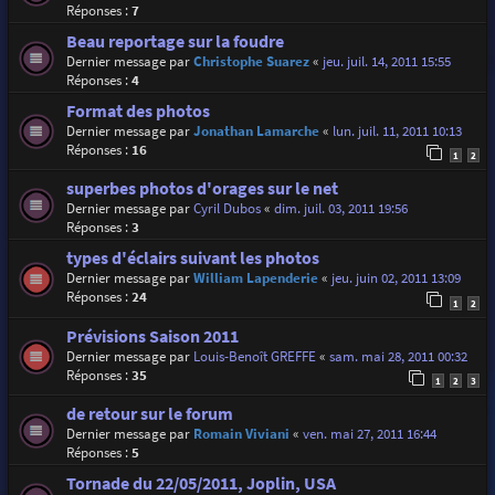
Réponses :
7
Beau reportage sur la foudre
Dernier message par
Christophe Suarez
«
jeu. juil. 14, 2011 15:55
Réponses :
4
Format des photos
Dernier message par
Jonathan Lamarche
«
lun. juil. 11, 2011 10:13
Réponses :
16
1
2
superbes photos d'orages sur le net
Dernier message par
Cyril Dubos
«
dim. juil. 03, 2011 19:56
Réponses :
3
types d'éclairs suivant les photos
Dernier message par
William Lapenderie
«
jeu. juin 02, 2011 13:09
Réponses :
24
1
2
Prévisions Saison 2011
Dernier message par
Louis-Benoît GREFFE
«
sam. mai 28, 2011 00:32
Réponses :
35
1
2
3
de retour sur le forum
Dernier message par
Romain Viviani
«
ven. mai 27, 2011 16:44
Réponses :
5
Tornade du 22/05/2011, Joplin, USA