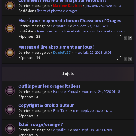
Comment mettre une image sur le forum ?
Dernier message par
Maxime Daviron
«
jeu. avr. 23, 2020 19:13
Posté dans
Récits et photos d'orages
Mise à jour majeure du forum Chasseurs d'Orages
Dernier message par
orpailleur
«
ven. oct. 23, 2020 14:50
Posté dans
Annonces, actualités et information du site et du forum
Réponses :
22
1
2
Message à lire absolument par tous !
Dernier message par
DanielV37
«
mar. juil. 02, 2013 19:05
Réponses :
19
1
2
Sujets
Outils pour les orages italiens
Dernier message par
Raphaël Proust
«
mar. nov. 24, 2020 01:18
Réponses :
3
Copyright & droit d'auteur
Dernier message par
Eric Tarrit
«
dim. sept. 20, 2020 21:13
Réponses :
7
Éclair rouge/orangé ?
Dernier message par
orpailleur
«
mar. sept. 08, 2020 18:09
Réponses :
5