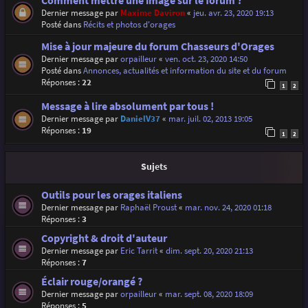
Comment mettre une image sur le forum ?
Dernier message par
Maxime Daviron
«
jeu. avr. 23, 2020 19:13
Posté dans
Récits et photos d'orages
Mise à jour majeure du forum Chasseurs d'Orages
Dernier message par
orpailleur
«
ven. oct. 23, 2020 14:50
Posté dans
Annonces, actualités et information du site et du forum
Réponses :
22
1
2
Message à lire absolument par tous !
Dernier message par
DanielV37
«
mar. juil. 02, 2013 19:05
Réponses :
19
1
2
Sujets
Outils pour les orages italiens
Dernier message par
Raphaël Proust
«
mar. nov. 24, 2020 01:18
Réponses :
3
Copyright & droit d'auteur
Dernier message par
Eric Tarrit
«
dim. sept. 20, 2020 21:13
Réponses :
7
Éclair rouge/orangé ?
Dernier message par
orpailleur
«
mar. sept. 08, 2020 18:09
Réponses :
5