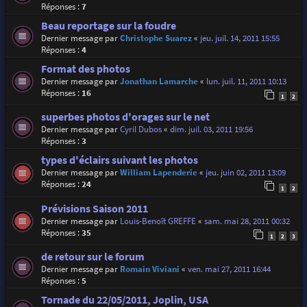
Réponses :
7
Beau reportage sur la foudre
Dernier message par
Christophe Suarez
«
jeu. juil. 14, 2011 15:55
Réponses :
4
Format des photos
Dernier message par
Jonathan Lamarche
«
lun. juil. 11, 2011 10:13
Réponses :
16
1
2
superbes photos d'orages sur le net
Dernier message par
Cyril Dubos
«
dim. juil. 03, 2011 19:56
Réponses :
3
types d'éclairs suivant les photos
Dernier message par
William Lapenderie
«
jeu. juin 02, 2011 13:09
Réponses :
24
1
2
Prévisions Saison 2011
Dernier message par
Louis-Benoît GREFFE
«
sam. mai 28, 2011 00:32
Réponses :
35
1
2
3
de retour sur le forum
Dernier message par
Romain Viviani
«
ven. mai 27, 2011 16:44
Réponses :
5
Tornade du 22/05/2011, Joplin, USA