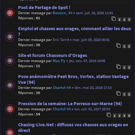
Post de Partage de Spot !
Dernier message par
Damien_49
«
sam. juil. 18, 2020 11:41
Réponses :
41
1
2
3
Emploi et chasses aux orages, comment allier les deux
?
Dernier message par
Eric Tarrit
«
mar. juin 09, 2020 00:41
Réponses :
20
1
2
Site et forum Chasseurs d'Orages
Dernier message par
Max Py
«
jeu. nov. 07, 2019 14:05
Réponses :
15
1
2
Pose anémomètre Peet Bros, Vortex, station Vantage
Vue (94)
Dernier message par
Charlot 94
«
dim. mai 20, 2018 17:10
Réponses :
20
1
2
Pression de la semaine: Le Perreux-sur-Marne (94)
Dernier message par
Charlot 94
«
lun. oct. 02, 2017 20:53
Réponses :
54
1
2
3
4
Chasing-Live.Net : diffusez vos chasses aux orages en
direct