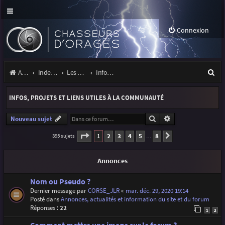
Connexion
R
Accueil
Index du forum
Les orages
Infos, projets et liens utiles à la communauté
e
INFOS, PROJETS ET LIENS UTILES À LA COMMUNAUTÉ
c
h
Rechercher
Recherche avancé
Nouveau sujet
e
Page
1
sur
8
1
2
3
4
5
8
395 sujets
Suivante
…
r
Annonces
c
h
Nom ou Pseudo ?
Dernier message par
CORSE_JLR
«
mar. déc. 29, 2020 19:14
e
Posté dans
Annonces, actualités et information du site et du forum
r
Réponses :
22
1
2