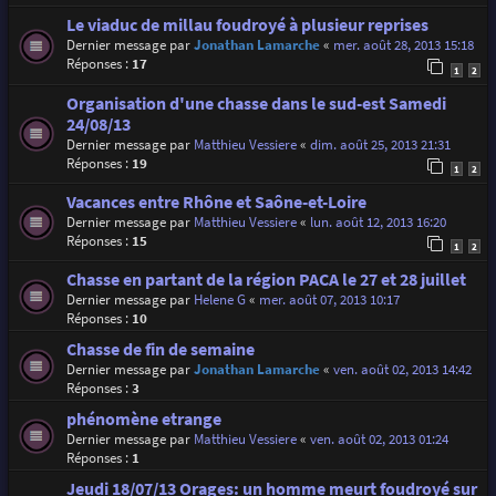
Le viaduc de millau foudroyé à plusieur reprises
Dernier message par
Jonathan Lamarche
«
mer. août 28, 2013 15:18
Réponses :
17
1
2
Organisation d'une chasse dans le sud-est Samedi
24/08/13
Dernier message par
Matthieu Vessiere
«
dim. août 25, 2013 21:31
Réponses :
19
1
2
Vacances entre Rhône et Saône-et-Loire
Dernier message par
Matthieu Vessiere
«
lun. août 12, 2013 16:20
Réponses :
15
1
2
Chasse en partant de la région PACA le 27 et 28 juillet
Dernier message par
Helene G
«
mer. août 07, 2013 10:17
Réponses :
10
Chasse de fin de semaine
Dernier message par
Jonathan Lamarche
«
ven. août 02, 2013 14:42
Réponses :
3
phénomène etrange
Dernier message par
Matthieu Vessiere
«
ven. août 02, 2013 01:24
Réponses :
1
Jeudi 18/07/13 Orages: un homme meurt foudroyé sur