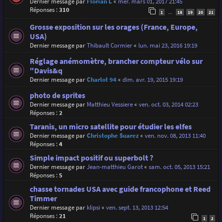
Dernier message par
Florian L
«
mer. mars 01, 2017 21:45
Réponses :
310
1
18
19
20
21
…
Grosse exposition sur les orages (France, Europe,
USA)
Dernier message par
Thibault Cormier
«
lun. mai 23, 2016 19:19
Réglage anémomètre, brancher compteur vélo sur
"Davis&q
Dernier message par
Charlot 94
«
dim. avr. 19, 2015 19:19
photo de sprites
Dernier message par
Matthieu Vessiere
«
ven. oct. 03, 2014 02:23
Réponses :
2
Taranis, un micro satellite pour étudier les elfes
Dernier message par
Christophe Suarez
«
ven. nov. 08, 2013 11:40
Réponses :
4
Simple impact positif ou superbolt ?
Dernier message par
Jean-matthieu Garot
«
sam. oct. 05, 2013 15:21
Réponses :
5
chasse tornades USA avec guide francophone et Reed
Timmer
Dernier message par
klipsi
«
ven. sept. 13, 2013 12:54
Réponses :
21
1
2