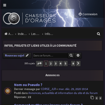
Connexion
R
Accueil
Index du forum
Les orages
Infos, projets et liens utiles à la communauté
e
INFOS, PROJETS ET LIENS UTILES À LA COMMUNAUTÉ
c
h
Rechercher
Recherche avancé
Nouveau sujet
e
Page
1
sur
8
1
2
3
4
5
8
395 sujets
Suivante
…
r
Annonces
c
h
Nom ou Pseudo ?
Dernier message par
CORSE_JLR
«
mar. déc. 29, 2020 19:14
e
Posté dans
Annonces, actualités et information du site et du forum
r
Réponses :
22
1
2