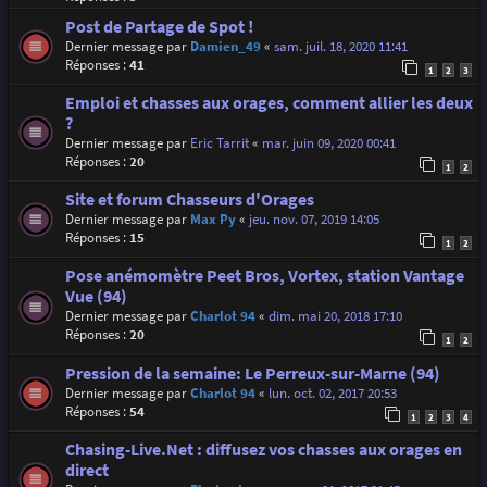
Post de Partage de Spot !
Dernier message par
Damien_49
«
sam. juil. 18, 2020 11:41
Réponses :
41
1
2
3
Emploi et chasses aux orages, comment allier les deux
?
Dernier message par
Eric Tarrit
«
mar. juin 09, 2020 00:41
Réponses :
20
1
2
Site et forum Chasseurs d'Orages
Dernier message par
Max Py
«
jeu. nov. 07, 2019 14:05
Réponses :
15
1
2
Pose anémomètre Peet Bros, Vortex, station Vantage
Vue (94)
Dernier message par
Charlot 94
«
dim. mai 20, 2018 17:10
Réponses :
20
1
2
Pression de la semaine: Le Perreux-sur-Marne (94)
Dernier message par
Charlot 94
«
lun. oct. 02, 2017 20:53
Réponses :
54
1
2
3
4
Chasing-Live.Net : diffusez vos chasses aux orages en
direct