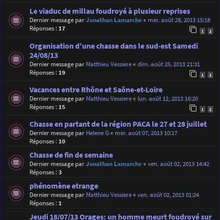
Le viaduc de millau foudroyé à plusieur reprises
Dernier message par
Jonathan Lamarche
«
mer. août 28, 2013 15:18
Réponses :
17
1
2
Organisation d'une chasse dans le sud-est Samedi
24/08/13
Dernier message par
Matthieu Vessiere
«
dim. août 25, 2013 21:31
Réponses :
19
1
2
Vacances entre Rhône et Saône-et-Loire
Dernier message par
Matthieu Vessiere
«
lun. août 12, 2013 16:20
Réponses :
15
1
2
Chasse en partant de la région PACA le 27 et 28 juillet
Dernier message par
Helene G
«
mer. août 07, 2013 10:17
Réponses :
10
Chasse de fin de semaine
Dernier message par
Jonathan Lamarche
«
ven. août 02, 2013 14:42
Réponses :
3
phénomène etrange
Dernier message par
Matthieu Vessiere
«
ven. août 02, 2013 01:24
Réponses :
1
Jeudi 18/07/13 Orages: un homme meurt foudroyé sur