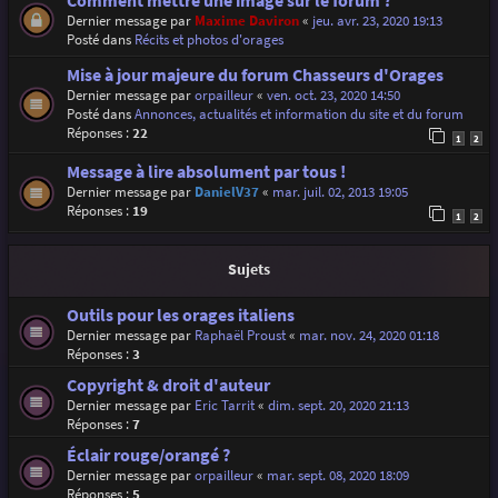
Comment mettre une image sur le forum ?
Dernier message par
Maxime Daviron
«
jeu. avr. 23, 2020 19:13
Posté dans
Récits et photos d'orages
Mise à jour majeure du forum Chasseurs d'Orages
Dernier message par
orpailleur
«
ven. oct. 23, 2020 14:50
Posté dans
Annonces, actualités et information du site et du forum
Réponses :
22
1
2
Message à lire absolument par tous !
Dernier message par
DanielV37
«
mar. juil. 02, 2013 19:05
Réponses :
19
1
2
Sujets
Outils pour les orages italiens
Dernier message par
Raphaël Proust
«
mar. nov. 24, 2020 01:18
Réponses :
3
Copyright & droit d'auteur
Dernier message par
Eric Tarrit
«
dim. sept. 20, 2020 21:13
Réponses :
7
Éclair rouge/orangé ?
Dernier message par
orpailleur
«
mar. sept. 08, 2020 18:09
Réponses :
5