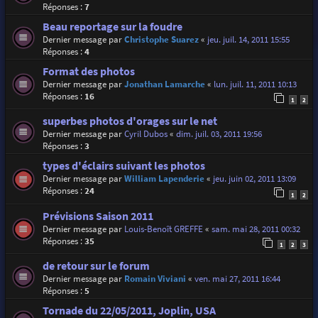
Réponses :
7
Beau reportage sur la foudre
Dernier message par
Christophe Suarez
«
jeu. juil. 14, 2011 15:55
Réponses :
4
Format des photos
Dernier message par
Jonathan Lamarche
«
lun. juil. 11, 2011 10:13
Réponses :
16
1
2
superbes photos d'orages sur le net
Dernier message par
Cyril Dubos
«
dim. juil. 03, 2011 19:56
Réponses :
3
types d'éclairs suivant les photos
Dernier message par
William Lapenderie
«
jeu. juin 02, 2011 13:09
Réponses :
24
1
2
Prévisions Saison 2011
Dernier message par
Louis-Benoît GREFFE
«
sam. mai 28, 2011 00:32
Réponses :
35
1
2
3
de retour sur le forum
Dernier message par
Romain Viviani
«
ven. mai 27, 2011 16:44
Réponses :
5
Tornade du 22/05/2011, Joplin, USA