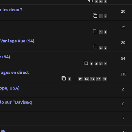
1
2
3
 les deux ?
20
1
2
15
1
2
 Vantage Vue (94)
20
1
2
 (94)
54
1
2
3
4
rages en direct
310
1
17
18
19
20
21
…
rope, USA)
0
lo sur "Davis&q
0
2
fes