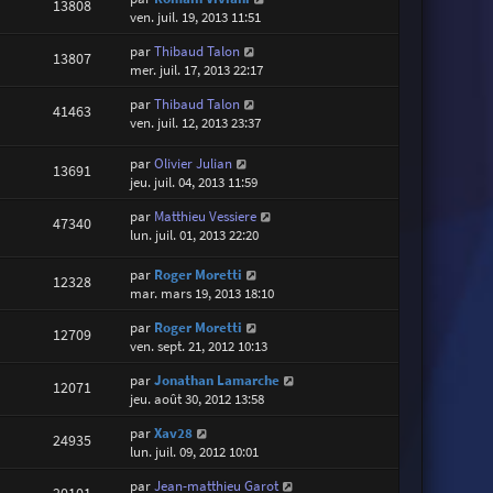
13808
ven. juil. 19, 2013 11:51
par
Thibaud Talon
13807
mer. juil. 17, 2013 22:17
par
Thibaud Talon
41463
ven. juil. 12, 2013 23:37
par
Olivier Julian
13691
jeu. juil. 04, 2013 11:59
par
Matthieu Vessiere
47340
lun. juil. 01, 2013 22:20
par
Roger Moretti
12328
mar. mars 19, 2013 18:10
par
Roger Moretti
12709
ven. sept. 21, 2012 10:13
par
Jonathan Lamarche
12071
jeu. août 30, 2012 13:58
par
Xav28
24935
lun. juil. 09, 2012 10:01
par
Jean-matthieu Garot
20101