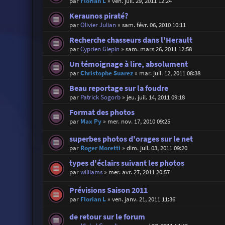
par
Florian L
»
ven. juil. 29, 2011 12:24
Keraunos piraté?
par
Olivier Julian
»
sam. févr. 06, 2010 10:11
Recherche chasseurs dans l'Herault
par
Cyprien Glepin
»
sam. mars 26, 2011 12:58
Un témoignage à lire, absolument
par
Christophe Suarez
»
mar. juil. 12, 2011 08:38
Beau reportage sur la foudre
par
Patrick Sogorb
»
jeu. juil. 14, 2011 09:18
Format des photos
par
Max Py
»
mer. nov. 17, 2010 09:25
superbes photos d'orages sur le net
par
Roger Moretti
»
dim. juil. 03, 2011 09:20
types d'éclairs suivant les photos
par
williams
»
mer. avr. 27, 2011 20:57
Prévisions Saison 2011
par
Florian L
»
ven. janv. 21, 2011 11:36
de retour sur le forum