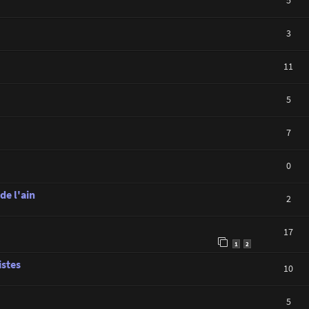
3
11
5
7
0
de l'ain
2
17
1
2
istes
10
5