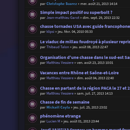
par
Christophe Suarez
»
mer. août 21, 2013 14:14
Simple impact positif ou superbolt ?
par
Jean-matthieu Garot
»
dim. sept. 29, 2013 22:32
chasse tornades USA avec guide francophon
par
klipsi
»
jeu. févr. 04, 2010 05:33
Le viaduc de millau foudroyé à plusieur repri
par
Thibaud Talon
»
jeu. août 08, 2013 22:47
Organisation d'une chasse dans le sud-est S
par
Matthieu Vessiere
»
ven. août 23, 2013 10:01
Vacances entre Rhône et Saône-et-Loire
par
Matthieu Vessiere
»
dim. août 04, 2013 22:40
Chasse en partant de la région PACA le 27 et 28
par
Matthieu Vessiere
»
sam. juil. 27, 2013 14:13
Chasse de fin de semaine
par
Mickaël Cayla
»
jeu. juil. 25, 2013 23:02
phénomène etrange
par
Lucien M
»
jeu. août 01, 2013 23:44
Jeudi 18/07/13 Orages: un homme meurt foud