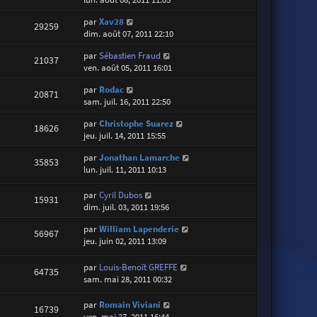
par
Xav28
29259
dim. août 07, 2011 22:10
par
Sébastien Fraud
21037
ven. août 05, 2011 16:01
par
Rodac
20871
sam. juil. 16, 2011 22:50
par
Christophe Suarez
18626
jeu. juil. 14, 2011 15:55
par
Jonathan Lamarche
35853
lun. juil. 11, 2011 10:13
par
Cyril Dubos
15931
dim. juil. 03, 2011 19:56
par
William Lapenderie
56967
jeu. juin 02, 2011 13:09
par
Louis-Benoît GREFFE
64735
sam. mai 28, 2011 00:32
par
Romain Viviani
16739
ven. mai 27, 2011 16:44