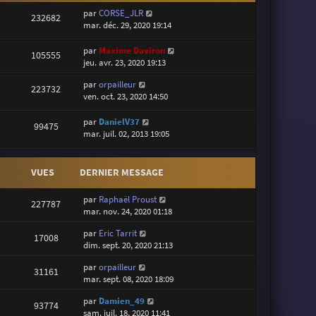
par
CORSE_JLR
232682
mar. déc. 29, 2020 19:14
par
Maxime Daviron
105555
jeu. avr. 23, 2020 19:13
par
orpailleur
223732
ven. oct. 23, 2020 14:50
par
DanielV37
99475
mar. juil. 02, 2013 19:05
VUES
DERNIER MESSAGE
par
Raphaël Proust
227787
mar. nov. 24, 2020 01:18
par
Eric Tarrit
17008
dim. sept. 20, 2020 21:13
par
orpailleur
31161
mar. sept. 08, 2020 18:09
par
Damien_49
93774
sam. juil. 18, 2020 11:41