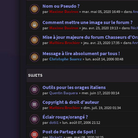
Nom ou Pseudo ?
par
Maxime Daviron
»
mar. mai 05, 2020 16:49
» dans
Ann
Comment mettre une image sur le forum ?
par
Maxime Daviron
»
jeu. avr. 23, 2020 19:13
» dans
Réci
Mise à jour majeure du forum Chasseurs d'Or
par
Mathieu Brochier
»
jeu. avr. 23, 2020 17:35
» dans
Ann
Message à lire absolument par tous !
par
Christophe Suarez
»
lun. août 14, 2006 00:48
SUJETS
Outils pour les orages italiens
par
Quentin Baquera
»
mer. juin 17, 2020 00:14
Copyright & droit d'auteur
par
Mathieu Brochier
»
dim. juil. 19, 2020 01:34
Éclair rouge/orangé ?
par
dotii1
»
lun. août 07, 2006 21:12
Post de Partage de Spot !
par
Micka01
»
ven. mai 08, 2020 16:25