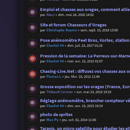
Emploi et chasses aux orages, comment allier
par
AlexJ
»
dim. mai 24, 2020 14:52
Site et forum Chasseurs d'Orages
par
Christophe Suarez
»
sam. sept. 15, 2018 13:56
Pose anémomètre Peet Bros, Vortex, station
par
Charlot 94
»
dim. juil. 23, 2017 01:16
Pression de la semaine: Le Perreux-sur-Marne
par
Charlot 94
»
mer. avr. 15, 2015 01:07
Chasing-Live.Net : diffusez vos chasses aux o
par
Florian L
»
jeu. févr. 16, 2012 11:46
Grosse exposition sur les orages (France, Eu
par
Thibault Cormier
»
lun. mai 23, 2016 19:19
Réglage anémomètre, brancher compteur vé
par
Charlot 94
»
dim. avr. 19, 2015 19:19
photo de sprites
par
Max Py
»
jeu. oct. 02, 2014 11:40
Taranis, un micro satellite pour étudier les el