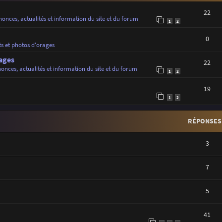
22
onces, actualités et information du site et du forum
1
2
0
ts et photos d'orages
ages
22
onces, actualités et information du site et du forum
1
2
19
1
2
RÉPONSES
3
7
5
41