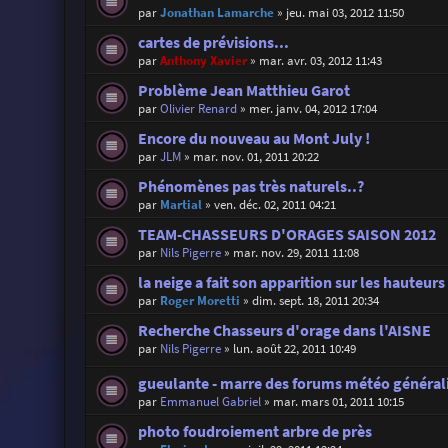
par
Jonathan Lamarche
»
jeu. mai 03, 2012 11:50
cartes de prévisions...
par
Anthony Xavier
»
mar. avr. 03, 2012 11:43
Problème Jean Matthieu Garot
par
Olivier Renard
»
mer. janv. 04, 2012 17:04
Encore du nouveau au Mont July !
par
JLM
»
mar. nov. 01, 2011 20:22
Phénomènes pas très naturels..?
par
Martial
»
ven. déc. 02, 2011 04:21
TEAM-CHASSEURS D'ORAGES SAISON 2012
par
Nils Pigerre
»
mar. nov. 29, 2011 11:08
la neige a fait son apparition sur les hauteurs 
par
Roger Moretti
»
dim. sept. 18, 2011 20:34
Recherche Chasseurs d'orage dans l'AISNE
par
Nils Pigerre
»
lun. août 22, 2011 10:49
gueulante - marre des forums météo général
par
Emmanuel Gabriel
»
mar. mars 01, 2011 10:15
photo foudroiement arbre de près