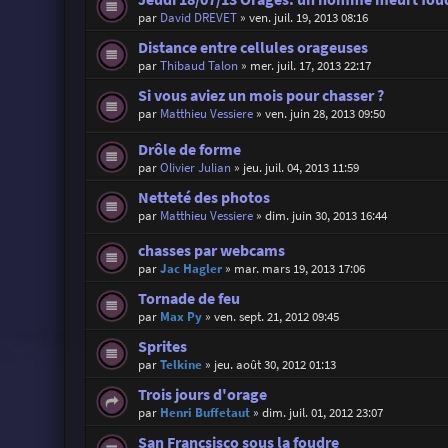
par
David DREVET
»
ven. juil. 19, 2013 08:16
Distance entre cellules orageuses
par
Thibaud Talon
»
mer. juil. 17, 2013 22:17
Si vous aviez un mois pour chasser ?
par
Matthieu Vessiere
»
ven. juin 28, 2013 09:50
Drôle de forme
par
Olivier Julian
»
jeu. juil. 04, 2013 11:59
Netteté des photos
par
Matthieu Vessiere
»
dim. juin 30, 2013 16:44
chasses par webcams
par
Jac Hagler
»
mar. mars 19, 2013 17:06
Tornade de feu
par
Max Py
»
ven. sept. 21, 2012 09:45
Sprites
par
Telkine
»
jeu. août 30, 2012 01:13
Trois jours d'orage
par
Henri Buffetaut
»
dim. juil. 01, 2012 23:07
San Francsisco sous la foudre