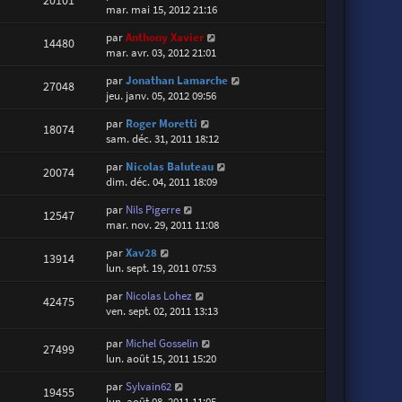
mar. mai 15, 2012 21:16
par
Anthony Xavier
14480
mar. avr. 03, 2012 21:01
par
Jonathan Lamarche
27048
jeu. janv. 05, 2012 09:56
par
Roger Moretti
18074
sam. déc. 31, 2011 18:12
par
Nicolas Baluteau
20074
dim. déc. 04, 2011 18:09
par
Nils Pigerre
12547
mar. nov. 29, 2011 11:08
par
Xav28
13914
lun. sept. 19, 2011 07:53
par
Nicolas Lohez
42475
ven. sept. 02, 2011 13:13
par
Michel Gosselin
27499
lun. août 15, 2011 15:20
par
Sylvain62
19455
lun. août 08, 2011 11:05