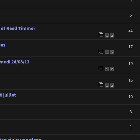
4
5
e et Reed Timmer
21
1
2
ses
17
1
2
amedi 24/08/13
19
1
2
15
1
2
 juillet
10
3
1
royé sur une plage