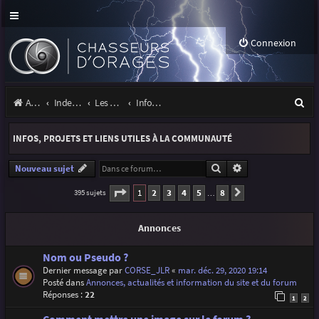
Connexion
R
Accueil
Index du forum
Les orages
Infos, projets et liens utiles à la communauté
e
INFOS, PROJETS ET LIENS UTILES À LA COMMUNAUTÉ
c
h
Rechercher
Recherche avancé
Nouveau sujet
e
Page
1
sur
8
1
2
3
4
5
8
395 sujets
Suivante
…
r
Annonces
c
h
Nom ou Pseudo ?
Dernier message par
CORSE_JLR
«
mar. déc. 29, 2020 19:14
e
Posté dans
Annonces, actualités et information du site et du forum
r
Réponses :
22
1
2