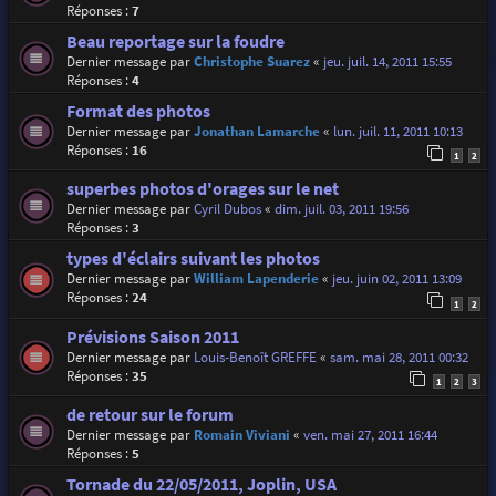
Réponses :
7
Beau reportage sur la foudre
Dernier message par
Christophe Suarez
«
jeu. juil. 14, 2011 15:55
Réponses :
4
Format des photos
Dernier message par
Jonathan Lamarche
«
lun. juil. 11, 2011 10:13
Réponses :
16
1
2
superbes photos d'orages sur le net
Dernier message par
Cyril Dubos
«
dim. juil. 03, 2011 19:56
Réponses :
3
types d'éclairs suivant les photos
Dernier message par
William Lapenderie
«
jeu. juin 02, 2011 13:09
Réponses :
24
1
2
Prévisions Saison 2011
Dernier message par
Louis-Benoît GREFFE
«
sam. mai 28, 2011 00:32
Réponses :
35
1
2
3
de retour sur le forum
Dernier message par
Romain Viviani
«
ven. mai 27, 2011 16:44
Réponses :
5
Tornade du 22/05/2011, Joplin, USA