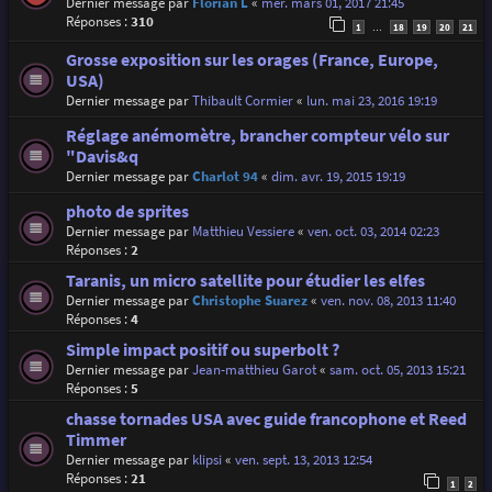
Dernier message par
Florian L
«
mer. mars 01, 2017 21:45
Réponses :
310
1
18
19
20
21
…
Grosse exposition sur les orages (France, Europe,
USA)
Dernier message par
Thibault Cormier
«
lun. mai 23, 2016 19:19
Réglage anémomètre, brancher compteur vélo sur
"Davis&q
Dernier message par
Charlot 94
«
dim. avr. 19, 2015 19:19
photo de sprites
Dernier message par
Matthieu Vessiere
«
ven. oct. 03, 2014 02:23
Réponses :
2
Taranis, un micro satellite pour étudier les elfes
Dernier message par
Christophe Suarez
«
ven. nov. 08, 2013 11:40
Réponses :
4
Simple impact positif ou superbolt ?
Dernier message par
Jean-matthieu Garot
«
sam. oct. 05, 2013 15:21
Réponses :
5
chasse tornades USA avec guide francophone et Reed
Timmer
Dernier message par
klipsi
«
ven. sept. 13, 2013 12:54
Réponses :
21
1
2