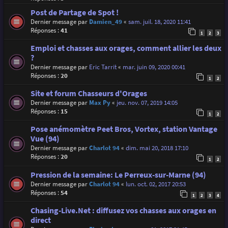
Post de Partage de Spot !
Dernier message par
Damien_49
«
sam. juil. 18, 2020 11:41
Réponses :
41
1
2
3
Emploi et chasses aux orages, comment allier les deux
?
Dernier message par
Eric Tarrit
«
mar. juin 09, 2020 00:41
Réponses :
20
1
2
Site et forum Chasseurs d'Orages
Dernier message par
Max Py
«
jeu. nov. 07, 2019 14:05
Réponses :
15
1
2
Pose anémomètre Peet Bros, Vortex, station Vantage
Vue (94)
Dernier message par
Charlot 94
«
dim. mai 20, 2018 17:10
Réponses :
20
1
2
Pression de la semaine: Le Perreux-sur-Marne (94)
Dernier message par
Charlot 94
«
lun. oct. 02, 2017 20:53
Réponses :
54
1
2
3
4
Chasing-Live.Net : diffusez vos chasses aux orages en
direct