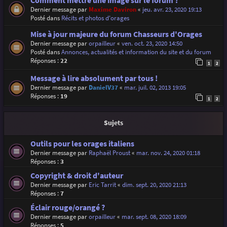
Comment mettre une image sur le forum ?
Dernier message par
Maxime Daviron
«
jeu. avr. 23, 2020 19:13
Posté dans
Récits et photos d'orages
Mise à jour majeure du forum Chasseurs d'Orages
Dernier message par
orpailleur
«
ven. oct. 23, 2020 14:50
Posté dans
Annonces, actualités et information du site et du forum
Réponses :
22
1
2
Message à lire absolument par tous !
Dernier message par
DanielV37
«
mar. juil. 02, 2013 19:05
Réponses :
19
1
2
Sujets
Outils pour les orages italiens
Dernier message par
Raphaël Proust
«
mar. nov. 24, 2020 01:18
Réponses :
3
Copyright & droit d'auteur
Dernier message par
Eric Tarrit
«
dim. sept. 20, 2020 21:13
Réponses :
7
Éclair rouge/orangé ?
Dernier message par
orpailleur
«
mar. sept. 08, 2020 18:09
Réponses :
5