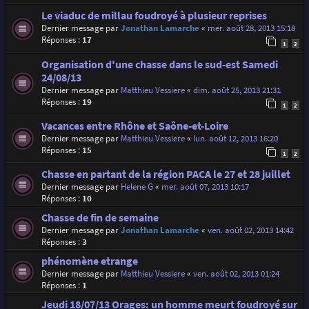
Le viaduc de millau foudroyé à plusieur reprises
Dernier message par
Jonathan Lamarche
«
mer. août 28, 2013 15:18
Réponses :
17
1
2
Organisation d'une chasse dans le sud-est Samedi
24/08/13
Dernier message par
Matthieu Vessiere
«
dim. août 25, 2013 21:31
Réponses :
19
1
2
Vacances entre Rhône et Saône-et-Loire
Dernier message par
Matthieu Vessiere
«
lun. août 12, 2013 16:20
Réponses :
15
1
2
Chasse en partant de la région PACA le 27 et 28 juillet
Dernier message par
Helene G
«
mer. août 07, 2013 10:17
Réponses :
10
Chasse de fin de semaine
Dernier message par
Jonathan Lamarche
«
ven. août 02, 2013 14:42
Réponses :
3
phénomène etrange
Dernier message par
Matthieu Vessiere
«
ven. août 02, 2013 01:24
Réponses :
1
Jeudi 18/07/13 Orages: un homme meurt foudroyé sur