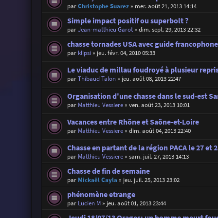
par
Christophe Suarez
»
mer. août 21, 2013 14:14
Simple impact positif ou superbolt ?
par
Jean-matthieu Garot
»
dim. sept. 29, 2013 22:32
chasse tornades USA avec guide francophon
par
klipsi
»
jeu. févr. 04, 2010 05:33
Le viaduc de millau foudroyé à plusieur repri
par
Thibaud Talon
»
jeu. août 08, 2013 22:47
Organisation d'une chasse dans le sud-est S
par
Matthieu Vessiere
»
ven. août 23, 2013 10:01
Vacances entre Rhône et Saône-et-Loire
par
Matthieu Vessiere
»
dim. août 04, 2013 22:40
Chasse en partant de la région PACA le 27 et 28
par
Matthieu Vessiere
»
sam. juil. 27, 2013 14:13
Chasse de fin de semaine
par
Mickaël Cayla
»
jeu. juil. 25, 2013 23:02
phénomène etrange
par
Lucien M
»
jeu. août 01, 2013 23:44
Jeudi 18/07/13 Orages: un homme meurt foud