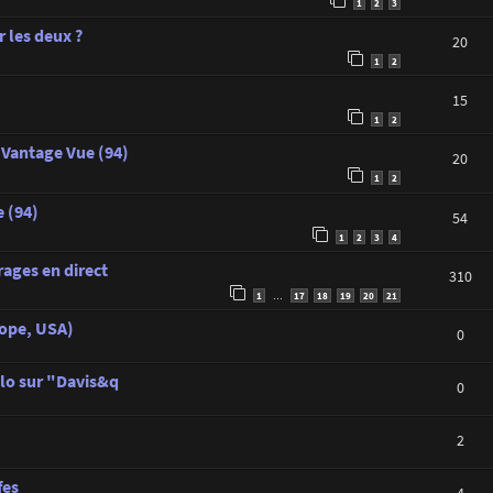
1
2
3
 les deux ?
20
1
2
15
1
2
 Vantage Vue (94)
20
1
2
 (94)
54
1
2
3
4
rages en direct
310
1
17
18
19
20
21
…
rope, USA)
0
lo sur "Davis&q
0
2
fes