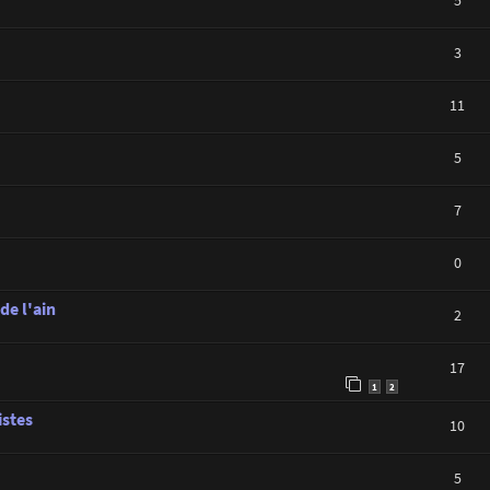
3
11
5
7
0
de l'ain
2
17
1
2
istes
10
5