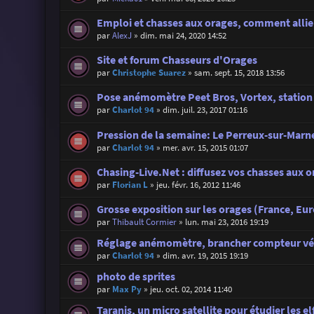
Emploi et chasses aux orages, comment allier
par
AlexJ
»
dim. mai 24, 2020 14:52
Site et forum Chasseurs d'Orages
par
Christophe Suarez
»
sam. sept. 15, 2018 13:56
Pose anémomètre Peet Bros, Vortex, station
par
Charlot 94
»
dim. juil. 23, 2017 01:16
Pression de la semaine: Le Perreux-sur-Marne
par
Charlot 94
»
mer. avr. 15, 2015 01:07
Chasing-Live.Net : diffusez vos chasses aux o
par
Florian L
»
jeu. févr. 16, 2012 11:46
Grosse exposition sur les orages (France, Eu
par
Thibault Cormier
»
lun. mai 23, 2016 19:19
Réglage anémomètre, brancher compteur vé
par
Charlot 94
»
dim. avr. 19, 2015 19:19
photo de sprites
par
Max Py
»
jeu. oct. 02, 2014 11:40
Taranis, un micro satellite pour étudier les el