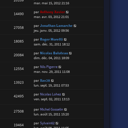
mar. mai 15, 2012 21:16
par
Anthony Xavier
14490
mar. avr. 03, 2012 21:01
par
Jonathan Lamarche
27058
jeu. janv. 05, 2012 09:56
par
Roger Moretti
18085
sam. déc. 31, 2011 18:12
par
Nicolas Baluteau
20084
dim. déc. 04, 2011 18:09
par
Nils Pigerre
12554
mar. nov. 29, 2011 11:08
par
Xav28
13923
lun. sept. 19, 2011 07:53
par
Nicolas Lohez
42495
ven. sept. 02, 2011 13:13
par
Michel Gosselin
27508
lun. août 15, 2011 15:20
par
Sylvain62
19464
lun. août 08, 2011 11:05