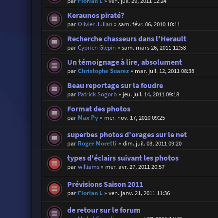
par
Florian L
»
ven. juil. 29, 2011 12:24
Keraunos piraté?
par
Olivier Julian
»
sam. févr. 06, 2010 10:11
Recherche chasseurs dans l'Herault
par
Cyprien Glepin
»
sam. mars 26, 2011 12:58
Un témoignage à lire, absolument
par
Christophe Suarez
»
mar. juil. 12, 2011 08:38
Beau reportage sur la foudre
par
Patrick Sogorb
»
jeu. juil. 14, 2011 09:18
Format des photos
par
Max Py
»
mer. nov. 17, 2010 09:25
superbes photos d'orages sur le net
par
Roger Moretti
»
dim. juil. 03, 2011 09:20
types d'éclairs suivant les photos
par
williams
»
mer. avr. 27, 2011 20:57
Prévisions Saison 2011
par
Florian L
»
ven. janv. 21, 2011 11:36
de retour sur le forum