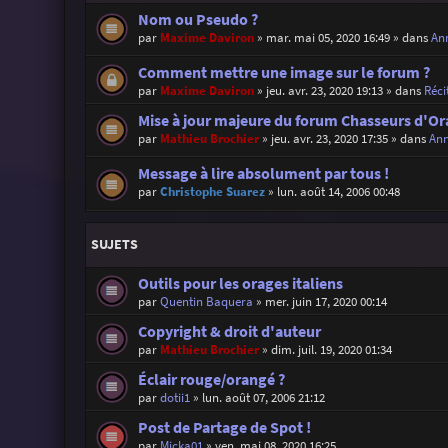
Nom ou Pseudo ?
par
Maxime Daviron
»
mar. mai 05, 2020 16:49
» dans
Ann
Comment mettre une image sur le forum ?
par
Maxime Daviron
»
jeu. avr. 23, 2020 19:13
» dans
Réci
Mise à jour majeure du forum Chasseurs d'Or
par
Mathieu Brochier
»
jeu. avr. 23, 2020 17:35
» dans
Ann
Message à lire absolument par tous !
par
Christophe Suarez
»
lun. août 14, 2006 00:48
SUJETS
Outils pour les orages italiens
par
Quentin Baquera
»
mer. juin 17, 2020 00:14
Copyright & droit d'auteur
par
Mathieu Brochier
»
dim. juil. 19, 2020 01:34
Éclair rouge/orangé ?
par
dotii1
»
lun. août 07, 2006 21:12
Post de Partage de Spot !
par
Micka01
»
ven. mai 08, 2020 16:25