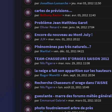
par
Jonathan Lamarche
»
jeu. mai 03, 2012 11:50
cartes de prévisions...
par
Anthony Xavier
»
mar. avr. 03, 2012 11:43
Problème Jean Matthieu Garot
par
Olivier Renard
»
mer. janv. 04, 2012 17:04
Encore du nouveau au Mont July !
par
JLM
»
mar. nov. 01, 2011 20:22
Phénomènes pas très naturels..?
par
Martial
»
ven. déc. 02, 2011 04:21
TEAM-CHASSEURS D'ORAGES SAISON 2012
par
Nils Pigerre
»
mar. nov. 29, 2011 11:08
la neige a fait son apparition sur les hauteurs 
par
Roger Moretti
»
dim. sept. 18, 2011 20:34
Recherche Chasseurs d'orage dans l'AISNE
par
Nils Pigerre
»
lun. août 22, 2011 10:49
gueulante - marre des forums météo général
par
Emmanuel Gabriel
»
mar. mars 01, 2011 10:15
photo foudroiement arbre de près