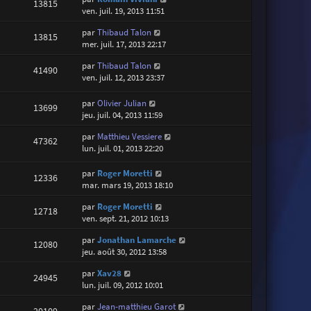
13815
ven. juil. 19, 2013 11:51
par
Thibaud Talon
13815
mer. juil. 17, 2013 22:17
par
Thibaud Talon
41490
ven. juil. 12, 2013 23:37
par
Olivier Julian
13699
jeu. juil. 04, 2013 11:59
par
Matthieu Vessiere
47362
lun. juil. 01, 2013 22:20
par
Roger Moretti
12336
mar. mars 19, 2013 18:10
par
Roger Moretti
12718
ven. sept. 21, 2012 10:13
par
Jonathan Lamarche
12080
jeu. août 30, 2012 13:58
par
Xav28
24945
lun. juil. 09, 2012 10:01
par
Jean-matthieu Garot
20109