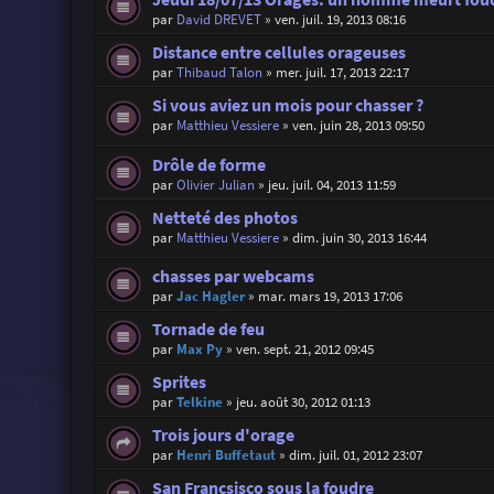
par
David DREVET
»
ven. juil. 19, 2013 08:16
Distance entre cellules orageuses
par
Thibaud Talon
»
mer. juil. 17, 2013 22:17
Si vous aviez un mois pour chasser ?
par
Matthieu Vessiere
»
ven. juin 28, 2013 09:50
Drôle de forme
par
Olivier Julian
»
jeu. juil. 04, 2013 11:59
Netteté des photos
par
Matthieu Vessiere
»
dim. juin 30, 2013 16:44
chasses par webcams
par
Jac Hagler
»
mar. mars 19, 2013 17:06
Tornade de feu
par
Max Py
»
ven. sept. 21, 2012 09:45
Sprites
par
Telkine
»
jeu. août 30, 2012 01:13
Trois jours d'orage
par
Henri Buffetaut
»
dim. juil. 01, 2012 23:07
San Francsisco sous la foudre