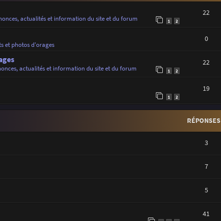
22
onces, actualités et information du site et du forum
1
2
0
ts et photos d'orages
ages
22
onces, actualités et information du site et du forum
1
2
19
1
2
RÉPONSES
3
7
5
41