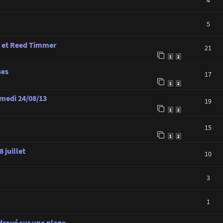
4
5
e et Reed Timmer
21
1
2
ses
17
1
2
amedi 24/08/13
19
1
2
15
1
2
 juillet
10
3
1
royé sur une plage