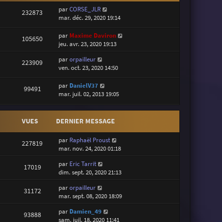
par
CORSE_JLR
232873
mar. déc. 29, 2020 19:14
par
Maxime Daviron
105650
jeu. avr. 23, 2020 19:13
par
orpailleur
223909
ven. oct. 23, 2020 14:50
par
DanielV37
99491
mar. juil. 02, 2013 19:05
VUES
DERNIER MESSAGE
par
Raphaël Proust
227819
mar. nov. 24, 2020 01:18
par
Eric Tarrit
17019
dim. sept. 20, 2020 21:13
par
orpailleur
31172
mar. sept. 08, 2020 18:09
par
Damien_49
93888
sam. juil. 18, 2020 11:41