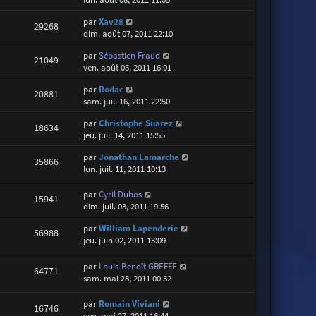
par
Xav28
29268
dim. août 07, 2011 22:10
par
Sébastien Fraud
21049
ven. août 05, 2011 16:01
par
Rodac
20881
sam. juil. 16, 2011 22:50
par
Christophe Suarez
18634
jeu. juil. 14, 2011 15:55
par
Jonathan Lamarche
35866
lun. juil. 11, 2011 10:13
par
Cyril Dubos
15941
dim. juil. 03, 2011 19:56
par
William Lapenderie
56988
jeu. juin 02, 2011 13:09
par
Louis-Benoît GREFFE
64771
sam. mai 28, 2011 00:32
par
Romain Viviani
16746
ven. mai 27, 2011 16:44