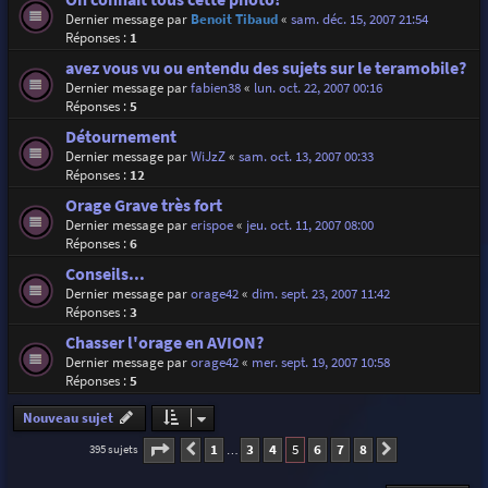
Dernier message par
Benoit Tibaud
«
sam. déc. 15, 2007 21:54
Réponses :
1
avez vous vu ou entendu des sujets sur le teramobile?
Dernier message par
fabien38
«
lun. oct. 22, 2007 00:16
Réponses :
5
Détournement
Dernier message par
WiJzZ
«
sam. oct. 13, 2007 00:33
Réponses :
12
Orage Grave très fort
Dernier message par
erispoe
«
jeu. oct. 11, 2007 08:00
Réponses :
6
Conseils...
Dernier message par
orage42
«
dim. sept. 23, 2007 11:42
Réponses :
3
Chasser l'orage en AVION?
Dernier message par
orage42
«
mer. sept. 19, 2007 10:58
Réponses :
5
Nouveau sujet
Page
5
sur
8
1
3
4
5
6
7
8
395 sujets
Précédente
Suivante
…