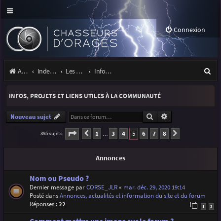
Connexion
R
Accueil
Index du forum
Les orages
Infos, projets et liens utiles à la communauté
e
INFOS, PROJETS ET LIENS UTILES À LA COMMUNAUTÉ
c
h
Rechercher
Recherche avancé
Nouveau sujet
e
Page
5
sur
8
1
3
4
5
6
7
8
395 sujets
Précédente
Suivante
…
r
Annonces
c
h
Nom ou Pseudo ?
Dernier message par
CORSE_JLR
«
mar. déc. 29, 2020 19:14
e
Posté dans
Annonces, actualités et information du site et du forum
r
Réponses :
22
1
2