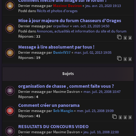
Comment mettre une image sur le forum ?
Dernier message par
Maxime Daviron
«
jeu. avr. 23, 2020 19:13
Posté dans
Récits et photos d'orages
Mise à jour majeure du forum Chasseurs d'Orages
Dernier message par
orpailleur
«
ven. oct. 23, 2020 14:50
Posté dans
Annonces, actualités et information du site et du forum
Réponses :
22
1
2
Message à lire absolument par tous !
Dernier message par
DanielV37
«
mar. juil. 02, 2013 19:05
Réponses :
19
1
2
Sujets
organisation de chasse , comment faite vous ?
Dernier message par
Maxime Daviron
«
mar. juil. 29, 2008 10:47
Réponses :
4
Comment créer un panorama
Dernier message par
Seb Mangin
«
mer. juil. 23, 2008 19:09
Réponses :
41
1
2
3
RESULTATS DU CONCOURS VIDEO
Dernier message par
Maxime Daviron
«
jeu. juil. 10, 2008 22:00