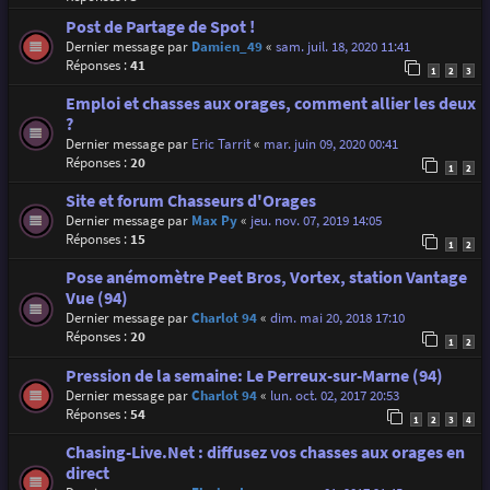
Post de Partage de Spot !
Dernier message par
Damien_49
«
sam. juil. 18, 2020 11:41
Réponses :
41
1
2
3
Emploi et chasses aux orages, comment allier les deux
?
Dernier message par
Eric Tarrit
«
mar. juin 09, 2020 00:41
Réponses :
20
1
2
Site et forum Chasseurs d'Orages
Dernier message par
Max Py
«
jeu. nov. 07, 2019 14:05
Réponses :
15
1
2
Pose anémomètre Peet Bros, Vortex, station Vantage
Vue (94)
Dernier message par
Charlot 94
«
dim. mai 20, 2018 17:10
Réponses :
20
1
2
Pression de la semaine: Le Perreux-sur-Marne (94)
Dernier message par
Charlot 94
«
lun. oct. 02, 2017 20:53
Réponses :
54
1
2
3
4
Chasing-Live.Net : diffusez vos chasses aux orages en
direct