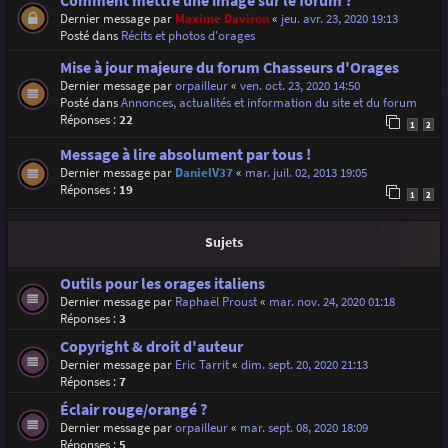
Comment mettre une image sur le forum ?
Dernier message par
Maxime Daviron
«
jeu. avr. 23, 2020 19:13
Posté dans
Récits et photos d'orages
Mise à jour majeure du forum Chasseurs d'Orages
Dernier message par
orpailleur
«
ven. oct. 23, 2020 14:50
Posté dans
Annonces, actualités et information du site et du forum
Réponses :
22
1
2
Message à lire absolument par tous !
Dernier message par
DanielV37
«
mar. juil. 02, 2013 19:05
Réponses :
19
1
2
Sujets
Outils pour les orages italiens
Dernier message par
Raphaël Proust
«
mar. nov. 24, 2020 01:18
Réponses :
3
Copyright & droit d'auteur
Dernier message par
Eric Tarrit
«
dim. sept. 20, 2020 21:13
Réponses :
7
Éclair rouge/orangé ?
Dernier message par
orpailleur
«
mar. sept. 08, 2020 18:09
Réponses :
5