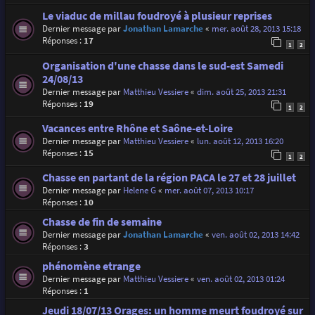
Le viaduc de millau foudroyé à plusieur reprises
Dernier message par
Jonathan Lamarche
«
mer. août 28, 2013 15:18
Réponses :
17
1
2
Organisation d'une chasse dans le sud-est Samedi
24/08/13
Dernier message par
Matthieu Vessiere
«
dim. août 25, 2013 21:31
Réponses :
19
1
2
Vacances entre Rhône et Saône-et-Loire
Dernier message par
Matthieu Vessiere
«
lun. août 12, 2013 16:20
Réponses :
15
1
2
Chasse en partant de la région PACA le 27 et 28 juillet
Dernier message par
Helene G
«
mer. août 07, 2013 10:17
Réponses :
10
Chasse de fin de semaine
Dernier message par
Jonathan Lamarche
«
ven. août 02, 2013 14:42
Réponses :
3
phénomène etrange
Dernier message par
Matthieu Vessiere
«
ven. août 02, 2013 01:24
Réponses :
1
Jeudi 18/07/13 Orages: un homme meurt foudroyé sur