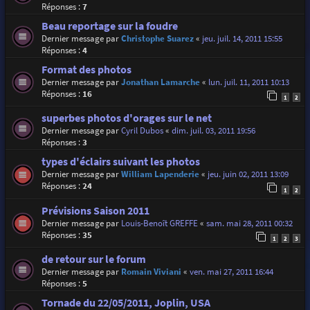
Réponses :
7
Beau reportage sur la foudre
Dernier message par
Christophe Suarez
«
jeu. juil. 14, 2011 15:55
Réponses :
4
Format des photos
Dernier message par
Jonathan Lamarche
«
lun. juil. 11, 2011 10:13
Réponses :
16
1
2
superbes photos d'orages sur le net
Dernier message par
Cyril Dubos
«
dim. juil. 03, 2011 19:56
Réponses :
3
types d'éclairs suivant les photos
Dernier message par
William Lapenderie
«
jeu. juin 02, 2011 13:09
Réponses :
24
1
2
Prévisions Saison 2011
Dernier message par
Louis-Benoît GREFFE
«
sam. mai 28, 2011 00:32
Réponses :
35
1
2
3
de retour sur le forum
Dernier message par
Romain Viviani
«
ven. mai 27, 2011 16:44
Réponses :
5
Tornade du 22/05/2011, Joplin, USA