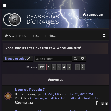
Connexion
R
Accueil
Index du forum
Les orages
Infos, projets et liens utiles à la communauté
e
INFOS, PROJETS ET LIENS UTILES À LA COMMUNAUTÉ
c
h
Rechercher
Recherche avancé
Nouveau sujet
e
Page
1
sur
8
1
2
3
4
5
8
395 sujets
Suivante
…
r
Annonces
c
h
Nom ou Pseudo ?
Dernier message par
CORSE_JLR
«
mar. déc. 29, 2020 19:14
e
Posté dans
Annonces, actualités et information du site et du forum
r
Réponses :
22
1
2