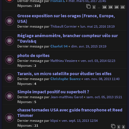
Dernier message par
Florian L
«
mer. mars 01, 2017 21:45
Réponses :
310
1
18
19
20
21
…
Grosse exposition sur les orages (France, Europe,
USA)
Dernier message par
Thibault Cormier
«
lun. mai 23, 2016 19:19
Réglage anémomètre, brancher compteur vélo sur
"Davis&q
Dernier message par
Charlot 94
«
dim. avr. 19, 2015 19:19
photo de sprites
Dernier message par
Matthieu Vessiere
«
ven. oct. 03, 2014 02:23
Réponses :
2
Taranis, un micro satellite pour étudier les elfes
Dernier message par
Christophe Suarez
«
ven. nov. 08, 2013 11:40
Réponses :
4
Simple impact positif ou superbolt ?
Dernier message par
Jean-matthieu Garot
«
sam. oct. 05, 2013 15:21
Réponses :
5
chasse tornades USA avec guide francophone et Reed
Timmer
Dernier message par
klipsi
«
ven. sept. 13, 2013 12:54
Réponses :
21
1
2