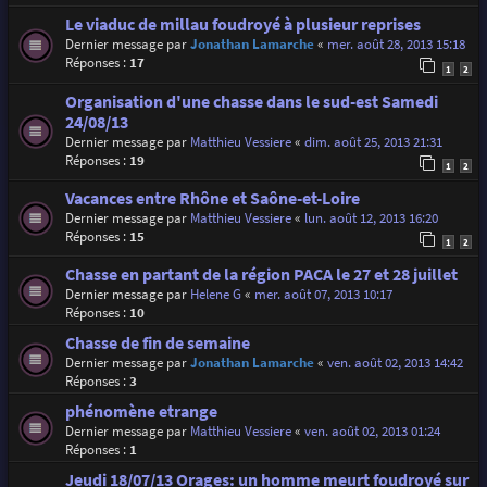
Le viaduc de millau foudroyé à plusieur reprises
Dernier message par
Jonathan Lamarche
«
mer. août 28, 2013 15:18
Réponses :
17
1
2
Organisation d'une chasse dans le sud-est Samedi
24/08/13
Dernier message par
Matthieu Vessiere
«
dim. août 25, 2013 21:31
Réponses :
19
1
2
Vacances entre Rhône et Saône-et-Loire
Dernier message par
Matthieu Vessiere
«
lun. août 12, 2013 16:20
Réponses :
15
1
2
Chasse en partant de la région PACA le 27 et 28 juillet
Dernier message par
Helene G
«
mer. août 07, 2013 10:17
Réponses :
10
Chasse de fin de semaine
Dernier message par
Jonathan Lamarche
«
ven. août 02, 2013 14:42
Réponses :
3
phénomène etrange
Dernier message par
Matthieu Vessiere
«
ven. août 02, 2013 01:24
Réponses :
1
Jeudi 18/07/13 Orages: un homme meurt foudroyé sur