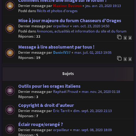
Comment mettre une image sur le forum ?
Dernier message par
Maxime Daviron
«
jeu. avr. 23, 2020 19:13
Posté dans
Récits et photos d'orages
Mise à jour majeure du forum Chasseurs d'Orages
Dernier message par
orpailleur
«
ven. oct. 23, 2020 14:50
Posté dans
Annonces, actualités et information du site et du forum
Réponses :
22
1
2
Message à lire absolument par tous !
Dernier message par
DanielV37
«
mar. juil. 02, 2013 19:05
Réponses :
19
1
2
Sujets
Outils pour les orages italiens
Dernier message par
Raphaël Proust
«
mar. nov. 24, 2020 01:18
Réponses :
3
Copyright & droit d'auteur
Dernier message par
Eric Tarrit
«
dim. sept. 20, 2020 21:13
Réponses :
7
Éclair rouge/orangé ?
Dernier message par
orpailleur
«
mar. sept. 08, 2020 18:09
Réponses :
5