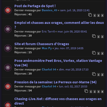
Post de Partage de Spot !
Dernier message par
Damien_49
«
sam. juil. 18, 2020 11:41
Réponses :
41
1
2
3
Emploi et chasses aux orages, comment allier les deux
?
Dernier message par
Eric Tarrit
«
mar. juin 09, 2020 00:41
Réponses :
20
1
2
Site et forum Chasseurs d'Orages
Dernier message par
Max Py
«
jeu. nov. 07, 2019 14:05
Réponses :
15
1
2
Pose anémomètre Peet Bros, Vortex, station Vantage
Vue (94)
Dernier message par
Charlot 94
«
dim. mai 20, 2018 17:10
Réponses :
20
1
2
Pression de la semaine: Le Perreux-sur-Marne (94)
Dernier message par
Charlot 94
«
lun. oct. 02, 2017 20:53
Réponses :
54
1
2
3
4
Chasing-Live.Net : diffusez vos chasses aux orages en
direct