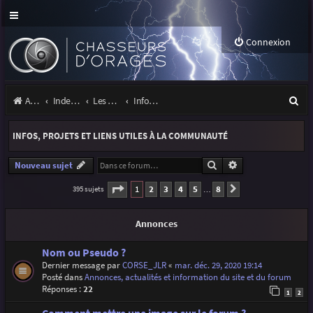
Connexion
R
Accueil
Index du forum
Les orages
Infos, projets et liens utiles à la communauté
e
INFOS, PROJETS ET LIENS UTILES À LA COMMUNAUTÉ
c
h
Rechercher
Recherche avancé
Nouveau sujet
e
Page
1
sur
8
1
2
3
4
5
8
395 sujets
Suivante
…
r
Annonces
c
h
Nom ou Pseudo ?
Dernier message par
CORSE_JLR
«
mar. déc. 29, 2020 19:14
e
Posté dans
Annonces, actualités et information du site et du forum
r
Réponses :
22
1
2