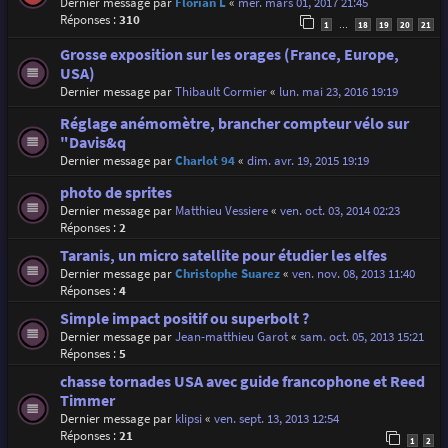
Dernier message par
Florian L
«
mer. mars 01, 2017 21:45
Réponses :
310
1
18
19
20
21
…
Grosse exposition sur les orages (France, Europe,
USA)
Dernier message par
Thibault Cormier
«
lun. mai 23, 2016 19:19
Réglage anémomètre, brancher compteur vélo sur
"Davis&q
Dernier message par
Charlot 94
«
dim. avr. 19, 2015 19:19
photo de sprites
Dernier message par
Matthieu Vessiere
«
ven. oct. 03, 2014 02:23
Réponses :
2
Taranis, un micro satellite pour étudier les elfes
Dernier message par
Christophe Suarez
«
ven. nov. 08, 2013 11:40
Réponses :
4
Simple impact positif ou superbolt ?
Dernier message par
Jean-matthieu Garot
«
sam. oct. 05, 2013 15:21
Réponses :
5
chasse tornades USA avec guide francophone et Reed
Timmer
Dernier message par
klipsi
«
ven. sept. 13, 2013 12:54
Réponses :
21
1
2