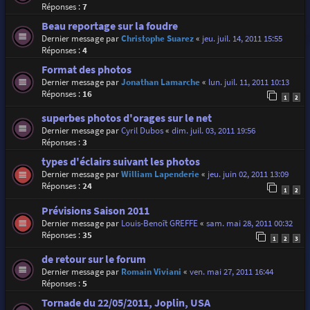
Réponses :
7
Beau reportage sur la foudre
Dernier message par
Christophe Suarez
«
jeu. juil. 14, 2011 15:55
Réponses :
4
Format des photos
Dernier message par
Jonathan Lamarche
«
lun. juil. 11, 2011 10:13
Réponses :
16
1
2
superbes photos d'orages sur le net
Dernier message par
Cyril Dubos
«
dim. juil. 03, 2011 19:56
Réponses :
3
types d'éclairs suivant les photos
Dernier message par
William Lapenderie
«
jeu. juin 02, 2011 13:09
Réponses :
24
1
2
Prévisions Saison 2011
Dernier message par
Louis-Benoît GREFFE
«
sam. mai 28, 2011 00:32
Réponses :
35
1
2
3
de retour sur le forum
Dernier message par
Romain Viviani
«
ven. mai 27, 2011 16:44
Réponses :
5
Tornade du 22/05/2011, Joplin, USA