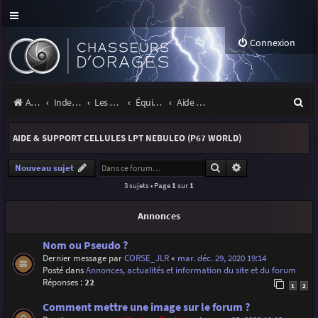
Connexion
R
Accueil
Index du forum
Les orages
Équipement
Aide & support cellules LPT Nebuleo (P67 World)
e
AIDE & SUPPORT CELLULES LPT NEBULEO (P67 WORLD)
c
h
Rechercher
Recherche avancé
Nouveau sujet
3 sujets • Page
1
sur
1
e
r
Annonces
c
Nom ou Pseudo ?
h
Dernier message par
CORSE_JLR
«
mar. déc. 29, 2020 19:14
Posté dans
Annonces, actualités et information du site et du forum
e
Réponses :
22
1
2
r
Comment mettre une image sur le forum ?