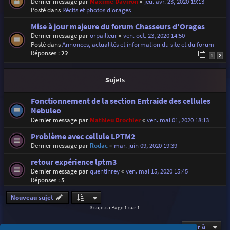
Dernier message par
Maxime Daviron
«
jeu. avr. 23, 2020 19:13
Posté dans
Récits et photos d'orages
Mise à jour majeure du forum Chasseurs d'Orages
Dernier message par
orpailleur
«
ven. oct. 23, 2020 14:50
Posté dans
Annonces, actualités et information du site et du forum
Réponses :
22
1
2
Sujets
Fonctionnement de la section Entraide des cellules
Nebuleo
Dernier message par
Mathieu Brochier
«
ven. mai 01, 2020 18:13
Problème avec cellule LPTM2
Dernier message par
Rodac
«
mar. juin 09, 2020 19:39
retour expérience lptm3
Dernier message par
quentinrey
«
ven. mai 15, 2020 15:45
Réponses :
5
Nouveau sujet
3 sujets • Page
1
sur
1
Aller à