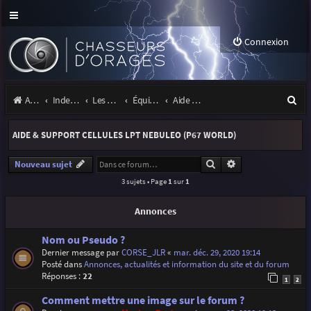
Connexion
R
Accueil
Index du forum
Les orages
Équipement
Aide & support cellules LPT Nebuleo (P67 World)
e
AIDE & SUPPORT CELLULES LPT NEBULEO (P67 WORLD)
c
h
Rechercher
Recherche avancé
Nouveau sujet
3 sujets • Page
1
sur
1
e
r
Annonces
c
Nom ou Pseudo ?
h
Dernier message par
CORSE_JLR
«
mar. déc. 29, 2020 19:14
Posté dans
Annonces, actualités et information du site et du forum
e
Réponses :
22
1
2
r
Comment mettre une image sur le forum ?