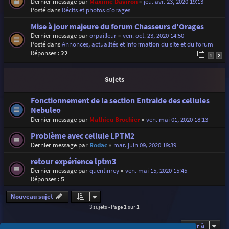
Dernier message par
Maxime Daviron
«
jeu. avr. 23, 2020 19:13
Posté dans
Récits et photos d'orages
Mise à jour majeure du forum Chasseurs d'Orages
Dernier message par
orpailleur
«
ven. oct. 23, 2020 14:50
Posté dans
Annonces, actualités et information du site et du forum
Réponses :
22
1
2
Sujets
Fonctionnement de la section Entraide des cellules
Nebuleo
Dernier message par
Mathieu Brochier
«
ven. mai 01, 2020 18:13
Problème avec cellule LPTM2
Dernier message par
Rodac
«
mar. juin 09, 2020 19:39
retour expérience lptm3
Dernier message par
quentinrey
«
ven. mai 15, 2020 15:45
Réponses :
5
Nouveau sujet
3 sujets • Page
1
sur
1
Aller à