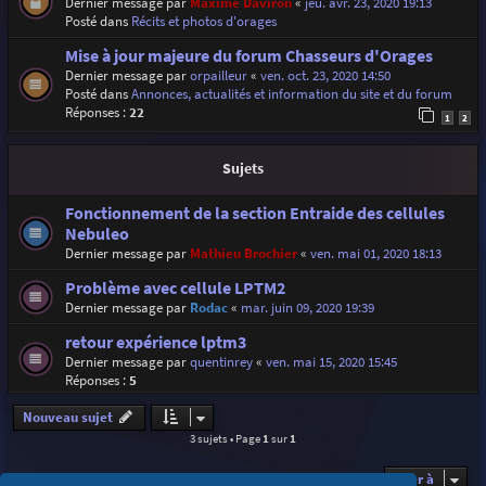
Dernier message par
Maxime Daviron
«
jeu. avr. 23, 2020 19:13
Posté dans
Récits et photos d'orages
Mise à jour majeure du forum Chasseurs d'Orages
Dernier message par
orpailleur
«
ven. oct. 23, 2020 14:50
Posté dans
Annonces, actualités et information du site et du forum
Réponses :
22
1
2
Sujets
Fonctionnement de la section Entraide des cellules
Nebuleo
Dernier message par
Mathieu Brochier
«
ven. mai 01, 2020 18:13
Problème avec cellule LPTM2
Dernier message par
Rodac
«
mar. juin 09, 2020 19:39
retour expérience lptm3
Dernier message par
quentinrey
«
ven. mai 15, 2020 15:45
Réponses :
5
Nouveau sujet
3 sujets • Page
1
sur
1
Aller à