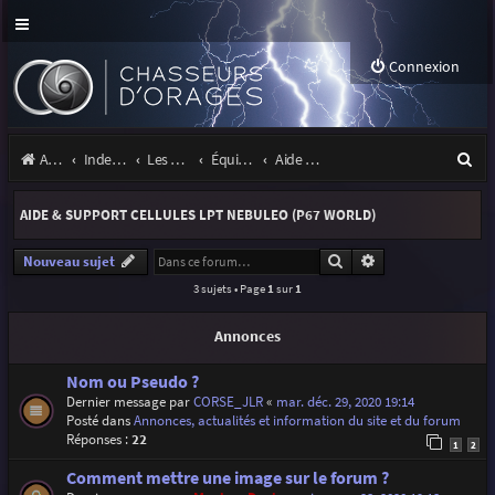
Connexion
R
Accueil
Index du forum
Les orages
Équipement
Aide & support cellules LPT Nebuleo (P67 World)
e
AIDE & SUPPORT CELLULES LPT NEBULEO (P67 WORLD)
c
h
Rechercher
Recherche avancé
Nouveau sujet
3 sujets • Page
1
sur
1
e
r
Annonces
c
Nom ou Pseudo ?
h
Dernier message par
CORSE_JLR
«
mar. déc. 29, 2020 19:14
Posté dans
Annonces, actualités et information du site et du forum
e
Réponses :
22
1
2
r
Comment mettre une image sur le forum ?