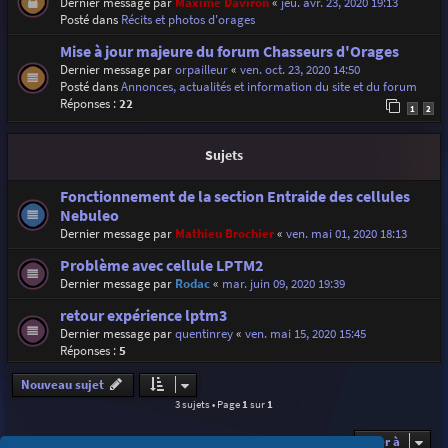
Dernier message par
Maxime Daviron
«
jeu. avr. 23, 2020 19:13
Posté dans
Récits et photos d'orages
Mise à jour majeure du forum Chasseurs d'Orages
Dernier message par
orpailleur
«
ven. oct. 23, 2020 14:50
Posté dans
Annonces, actualités et information du site et du forum
Réponses :
22
1
2
Sujets
Fonctionnement de la section Entraide des cellules
Nebuleo
Dernier message par
Mathieu Brochier
«
ven. mai 01, 2020 18:13
Problème avec cellule LPTM2
Dernier message par
Rodac
«
mar. juin 09, 2020 19:39
retour expérience lptm3
Dernier message par
quentinrey
«
ven. mai 15, 2020 15:45
Réponses :
5
Nouveau sujet
3 sujets • Page
1
sur
1
Aller à