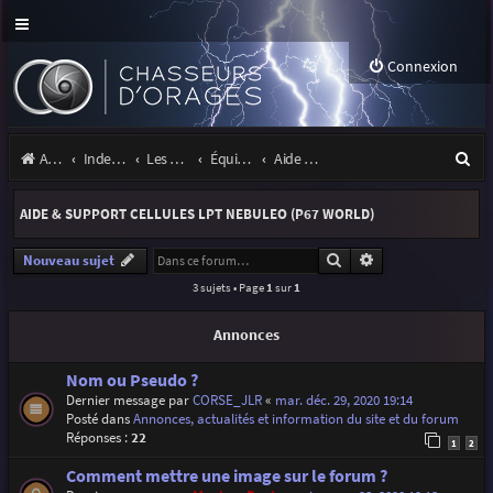
Connexion
R
Accueil
Index du forum
Les orages
Équipement
Aide & support cellules LPT Nebuleo (P67 World)
e
AIDE & SUPPORT CELLULES LPT NEBULEO (P67 WORLD)
c
h
Rechercher
Recherche avancé
Nouveau sujet
3 sujets • Page
1
sur
1
e
r
Annonces
c
Nom ou Pseudo ?
h
Dernier message par
CORSE_JLR
«
mar. déc. 29, 2020 19:14
Posté dans
Annonces, actualités et information du site et du forum
e
Réponses :
22
1
2
r
Comment mettre une image sur le forum ?