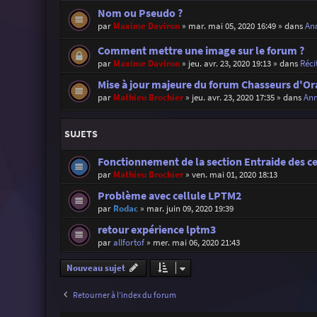
Nom ou Pseudo ?
par
Maxime Daviron
»
mar. mai 05, 2020 16:49
» dans
Ann
Comment mettre une image sur le forum ?
par
Maxime Daviron
»
jeu. avr. 23, 2020 19:13
» dans
Réci
Mise à jour majeure du forum Chasseurs d'Or
par
Mathieu Brochier
»
jeu. avr. 23, 2020 17:35
» dans
Ann
SUJETS
Fonctionnement de la section Entraide des c
par
Mathieu Brochier
»
ven. mai 01, 2020 18:13
Problème avec cellule LPTM2
par
Rodac
»
mar. juin 09, 2020 19:39
retour expérience lptm3
par
allfortof
»
mer. mai 06, 2020 21:43
Nouveau sujet
Retourner à l’index du forum