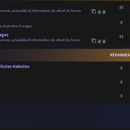
22
onces, actualités et information du site et du forum
1
2
0
ts et photos d'orages
ages
22
onces, actualités et information du site et du forum
1
2
RÉPONSES
ellules Nebuleo
0
0
5