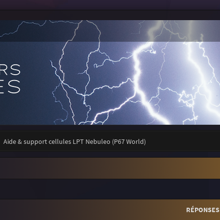
Aide & support cellules LPT Nebuleo (P67 World)
r
rche avancée
RÉPONSES