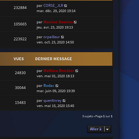
par
CORSE_JLR
232884
mar. déc. 29, 2020 19:14
par
Maxime Daviron
105665
jeu. avr. 23, 2020 19:13
par
orpailleur
223922
ven. oct. 23, 2020 14:50
VUES
DERNIER MESSAGE
par
Mathieu Brochier
24830
ven. mai 01, 2020 18:13
par
Rodac
30044
mar. juin 09, 2020 19:39
par
quentinrey
15483
ven. mai 15, 2020 15:45
3 sujets • Page
1
sur
1
Aller à