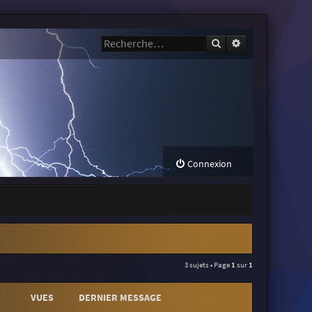
Rechercher
Recherche avanc
Connexion
3 sujets • Page
1
sur
1
VUES
DERNIER MESSAGE