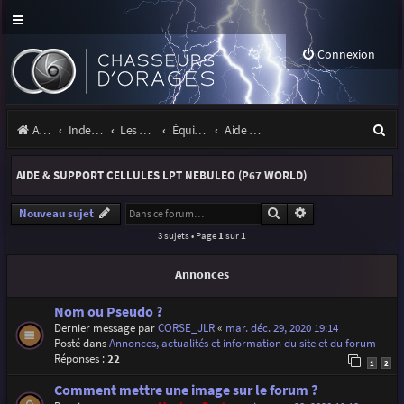
Connexion
R
Accueil
Index du forum
Les orages
Équipement
Aide & support cellules LPT Nebuleo (P67 World)
e
AIDE & SUPPORT CELLULES LPT NEBULEO (P67 WORLD)
c
h
Rechercher
Recherche avancé
Nouveau sujet
3 sujets • Page
1
sur
1
e
r
Annonces
c
Nom ou Pseudo ?
h
Dernier message par
CORSE_JLR
«
mar. déc. 29, 2020 19:14
Posté dans
Annonces, actualités et information du site et du forum
e
Réponses :
22
1
2
r
Comment mettre une image sur le forum ?