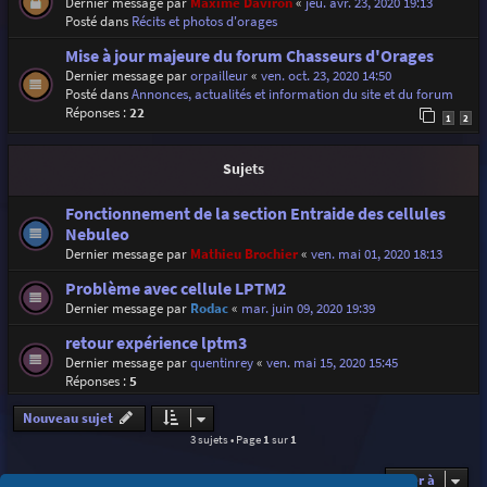
Dernier message par
Maxime Daviron
«
jeu. avr. 23, 2020 19:13
Posté dans
Récits et photos d'orages
Mise à jour majeure du forum Chasseurs d'Orages
Dernier message par
orpailleur
«
ven. oct. 23, 2020 14:50
Posté dans
Annonces, actualités et information du site et du forum
Réponses :
22
1
2
Sujets
Fonctionnement de la section Entraide des cellules
Nebuleo
Dernier message par
Mathieu Brochier
«
ven. mai 01, 2020 18:13
Problème avec cellule LPTM2
Dernier message par
Rodac
«
mar. juin 09, 2020 19:39
retour expérience lptm3
Dernier message par
quentinrey
«
ven. mai 15, 2020 15:45
Réponses :
5
Nouveau sujet
3 sujets • Page
1
sur
1
Aller à