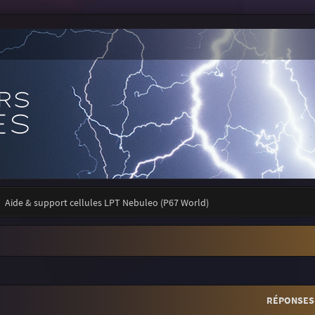
Aide & support cellules LPT Nebuleo (P67 World)
r
rche avancée
RÉPONSES