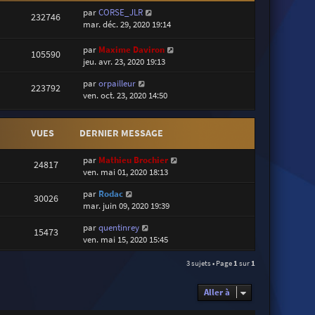
par
CORSE_JLR
232746
mar. déc. 29, 2020 19:14
par
Maxime Daviron
105590
jeu. avr. 23, 2020 19:13
par
orpailleur
223792
ven. oct. 23, 2020 14:50
VUES
DERNIER MESSAGE
par
Mathieu Brochier
24817
ven. mai 01, 2020 18:13
par
Rodac
30026
mar. juin 09, 2020 19:39
par
quentinrey
15473
ven. mai 15, 2020 15:45
3 sujets • Page
1
sur
1
Aller à