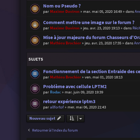
Nom ou Pseudo ?
par
Maxime Daviron
»
mar. mai 05, 2020 16:49
» dans
Ann
Comment mettre une image sur le forum ?
par
Maxime Daviron
»
jeu. avr. 23, 2020 19:13
» dans
Réci
Mise à jour majeure du forum Chasseurs d'Or
par
Mathieu Brochier
»
jeu. avr. 23, 2020 17:35
» dans
Ann
SUJETS
Fonctionnement de la section Entraide des c
par
Mathieu Brochier
»
ven. mai 01, 2020 18:13
Problème avec cellule LPTM2
par
Rodac
»
mar. juin 09, 2020 19:39
retour expérience lptm3
par
allfortof
»
mer. mai 06, 2020 21:43
Nouveau sujet
Retourner à l’index du forum