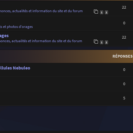
22
onces, actualités et information du site et du forum
1
2
0
ts et photos d'orages
ages
22
onces, actualités et information du site et du forum
1
2
RÉPONSES
ellules Nebuleo
0
0
5