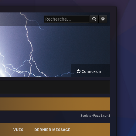
Rechercher
Recherche avanc
Connexion
3 sujets • Page
1
sur
1
VUES
DERNIER MESSAGE