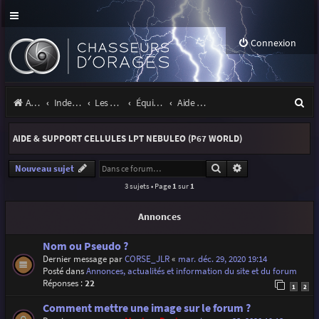
Connexion
R
Accueil
Index du forum
Les orages
Équipement
Aide & support cellules LPT Nebuleo (P67 World)
e
AIDE & SUPPORT CELLULES LPT NEBULEO (P67 WORLD)
c
h
Rechercher
Recherche avancé
Nouveau sujet
3 sujets • Page
1
sur
1
e
r
Annonces
c
Nom ou Pseudo ?
h
Dernier message par
CORSE_JLR
«
mar. déc. 29, 2020 19:14
Posté dans
Annonces, actualités et information du site et du forum
e
Réponses :
22
1
2
r
Comment mettre une image sur le forum ?