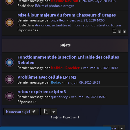
Dernier message par
Maxime Daviron
«
jeu. avr. 23, 2020 19:13
Posté dans
Récits et photos d'orages
Mise à jour majeure du forum Chasseurs d'Orages
Dernier message par
orpailleur
«
ven. oct. 23, 2020 14:50
Posté dans
Annonces, actualités et information du site et du forum
Réponses :
22
1
2
Sujets
Fonctionnement de la section Entraide des cellules
Nebuleo
Dernier message par
Mathieu Brochier
«
ven. mai 01, 2020 18:13
Problème avec cellule LPTM2
Dernier message par
Rodac
«
mar. juin 09, 2020 19:39
retour expérience lptm3
Dernier message par
quentinrey
«
ven. mai 15, 2020 15:45
Réponses :
5
Nouveau sujet
3 sujets • Page
1
sur
1
Aller à