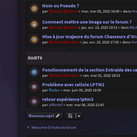
Nom ou Pseudo ?
par
Maxime Daviron
»
mar. mai 05, 2020 16:49
» dans
Ann
Comment mettre une image sur le forum ?
par
Maxime Daviron
»
jeu. avr. 23, 2020 19:13
» dans
Réci
Mise à jour majeure du forum Chasseurs d'Or
par
Mathieu Brochier
»
jeu. avr. 23, 2020 17:35
» dans
Ann
SUJETS
Fonctionnement de la section Entraide des c
par
Mathieu Brochier
»
ven. mai 01, 2020 18:13
Problème avec cellule LPTM2
par
Rodac
»
mar. juin 09, 2020 19:39
retour expérience lptm3
par
allfortof
»
mer. mai 06, 2020 21:43
Nouveau sujet
Retourner à l’index du forum