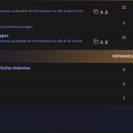
22
onces, actualités et information du site et du forum
1
2
0
ts et photos d'orages
ages
22
onces, actualités et information du site et du forum
1
2
RÉPONSES
ellules Nebuleo
0
0
5