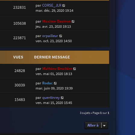
par
CORSE_JLR
232831
mar. déc. 29, 2020 19:14
par
Maxime Daviron
105638
jeu. avr. 23, 2020 19:13
par
orpailleur
223871
ven. oct. 23, 2020 14:50
VUES
DERNIER MESSAGE
par
Mathieu Brochier
24828
ven. mai 01, 2020 18:13
par
Rodac
30039
mar. juin 09, 2020 19:39
par
quentinrey
15483
ven. mai 15, 2020 15:45
3 sujets • Page
1
sur
1
Aller à