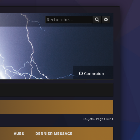
Rechercher
Recherche avanc
Connexion
3 sujets • Page
1
sur
1
VUES
DERNIER MESSAGE