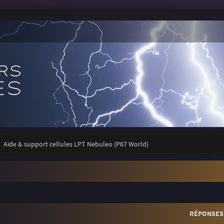
Aide & support cellules LPT Nebuleo (P67 World)
r
rche avancée
RÉPONSES