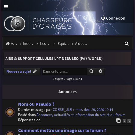
Connexion
R
Accueil
Index du forum
Les orages
Équipement
Aide & support cellules LPT Nebuleo (P67 World)
e
AIDE & SUPPORT CELLULES LPT NEBULEO (P67 WORLD)
c
h
Rechercher
Recherche avancé
Nouveau sujet
3 sujets • Page
1
sur
1
e
r
Annonces
c
Nom ou Pseudo ?
h
Dernier message par
CORSE_JLR
«
mar. déc. 29, 2020 19:14
Posté dans
Annonces, actualités et information du site et du forum
e
Réponses :
22
1
2
r
Comment mettre une image sur le forum ?