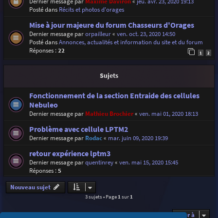
Dernier message par
Maxime Daviron
«
jeu. avr. 23, 2020 19:13
Posté dans
Récits et photos d'orages
Mise à jour majeure du forum Chasseurs d'Orages
Dernier message par
orpailleur
«
ven. oct. 23, 2020 14:50
Posté dans
Annonces, actualités et information du site et du forum
Réponses :
22
1
2
Sujets
Fonctionnement de la section Entraide des cellules
Nebuleo
Dernier message par
Mathieu Brochier
«
ven. mai 01, 2020 18:13
Problème avec cellule LPTM2
Dernier message par
Rodac
«
mar. juin 09, 2020 19:39
retour expérience lptm3
Dernier message par
quentinrey
«
ven. mai 15, 2020 15:45
Réponses :
5
Nouveau sujet
3 sujets • Page
1
sur
1
Aller à