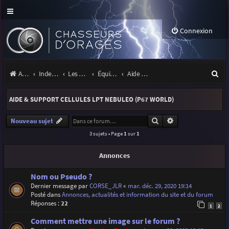
Connexion
R
Accueil
Index du forum
Les orages
Équipement
Aide & support cellules LPT Nebuleo (P67 World)
e
AIDE & SUPPORT CELLULES LPT NEBULEO (P67 WORLD)
c
h
Rechercher
Recherche avancé
Nouveau sujet
3 sujets • Page
1
sur
1
e
r
Annonces
c
Nom ou Pseudo ?
h
Dernier message par
CORSE_JLR
«
mar. déc. 29, 2020 19:14
Posté dans
Annonces, actualités et information du site et du forum
e
Réponses :
22
1
2
r
Comment mettre une image sur le forum ?