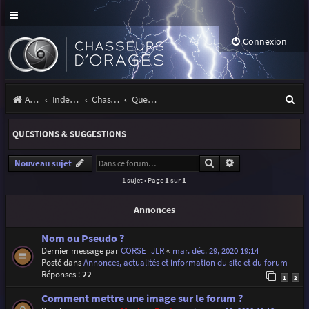
Connexion
R
Accueil
Index du forum
Chasseurs d'Orages
Questions & suggestions
e
QUESTIONS & SUGGESTIONS
c
h
Rechercher
Recherche avancé
Nouveau sujet
1 sujet • Page
1
sur
1
e
r
Annonces
c
Nom ou Pseudo ?
h
Dernier message par
CORSE_JLR
«
mar. déc. 29, 2020 19:14
Posté dans
Annonces, actualités et information du site et du forum
e
Réponses :
22
1
2
r
Comment mettre une image sur le forum ?