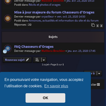
Dernier message par
Maxime Daviron
«
jeu. avr. 23, 2020 19:13
Posté dans
Récits et photos d'orages
Mise à jour majeure du forum Chasseurs d'Orages
Dernier message par
orpailleur
«
ven. oct. 23, 2020 14:50
Posté dans
Annonces, actualités et information du site et du forum
Réponses :
22
1
2
Sujets
FAQ Chasseurs d'Orages
Dernier message par
Mathieu Brochier
«
jeu. avr. 23, 2020 17:45
Nouveau sujet
1 sujet • Page
1
sur
1
Aller à
En poursuivant votre navigation, vous acceptez
Accueil
Index du forum
Nous contacter
l’utilisation de cookies.
En savoir plus
Purplexion style by
Ian Bradley
OK
Développé par
phpBB
® Forum Software © phpBB Limited
Traduit par
phpBB-fr.com