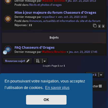
Dernier message par
Maxime Daviron
«
jeu. avr. 23, 2020 19:13
Posté dans
Récits et photos d'orages
Mise à jour majeure du forum Chasseurs d'Orages
Dernier message par
orpailleur
«
ven. oct. 23, 2020 14:50
Posté dans
Annonces, actualités et information du site et du forum
Réponses :
22
1
2
Sujets
FAQ Chasseurs d'Orages
Dernier message par
Mathieu Brochier
«
jeu. avr. 23, 2020 17:45
Nouveau sujet
1 sujet • Page
1
sur
1
Aller à
En poursuivant votre navigation, vous acceptez
Accueil
Index du forum
Nous contacter
l’utilisation de cookies.
En savoir plus
Purplexion style by
Ian Bradley
OK
Développé par
phpBB
® Forum Software © phpBB Limited
Traduit par
phpBB-fr.com