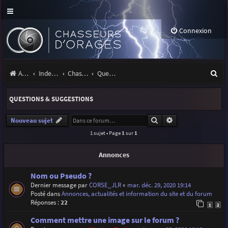
Connexion
R
Accueil
Index du forum
Chasseurs d'Orages
Questions & suggestions
e
QUESTIONS & SUGGESTIONS
c
h
Rechercher
Recherche avancé
Nouveau sujet
1 sujet • Page
1
sur
1
e
r
Annonces
c
Nom ou Pseudo ?
h
Dernier message par
CORSE_JLR
«
mar. déc. 29, 2020 19:14
Posté dans
Annonces, actualités et information du site et du forum
e
Réponses :
22
1
2
r
Comment mettre une image sur le forum ?