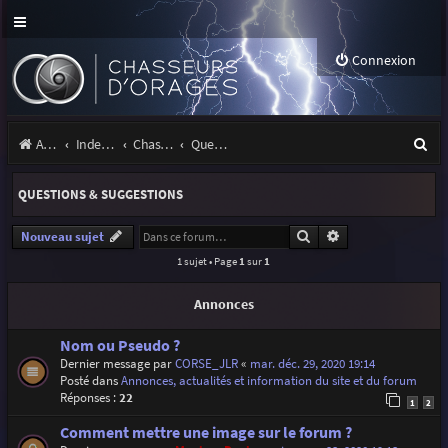
Connexion
R
Accueil
Index du forum
Chasseurs d'Orages
Questions & suggestions
e
QUESTIONS & SUGGESTIONS
c
h
Rechercher
Recherche avancé
Nouveau sujet
1 sujet • Page
1
sur
1
e
r
Annonces
c
Nom ou Pseudo ?
h
Dernier message par
CORSE_JLR
«
mar. déc. 29, 2020 19:14
Posté dans
Annonces, actualités et information du site et du forum
e
Réponses :
22
1
2
r
Comment mettre une image sur le forum ?