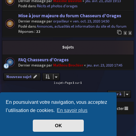
Dernier message par
Maxime Daviron
«
jeu. avr. 23, 2020 19:13
Posté dans
Récits et photos d'orages
Mise à jour majeure du forum Chasseurs d'Orages
Dernier message par
orpailleur
«
ven. oct. 23, 2020 14:50
Posté dans
Annonces, actualités et information du site et du forum
Réponses :
22
1
2
Sujets
FAQ Chasseurs d'Orages
Dernier message par
Mathieu Brochier
«
jeu. avr. 23, 2020 17:45
Nouveau sujet
1 sujet • Page
1
sur
1
Aller à
En poursuivant votre navigation, vous acceptez
Accueil
Index du forum
Nous contacter
l’utilisation de cookies.
En savoir plus
Purplexion style by
Ian Bradley
OK
Développé par
phpBB
® Forum Software © phpBB Limited
Traduit par
phpBB-fr.com