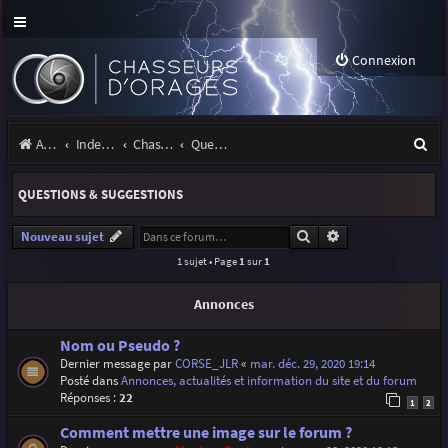
Connexion
R
Accueil
Index du forum
Chasseurs d'Orages
Questions & suggestions
e
QUESTIONS & SUGGESTIONS
c
h
Rechercher
Recherche avancé
Nouveau sujet
1 sujet • Page
1
sur
1
e
r
Annonces
c
Nom ou Pseudo ?
h
Dernier message par
CORSE_JLR
«
mar. déc. 29, 2020 19:14
Posté dans
Annonces, actualités et information du site et du forum
e
Réponses :
22
1
2
r
Comment mettre une image sur le forum ?