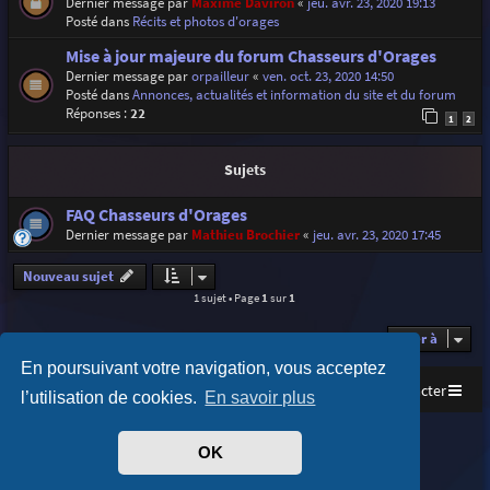
Dernier message par
Maxime Daviron
«
jeu. avr. 23, 2020 19:13
Posté dans
Récits et photos d'orages
Mise à jour majeure du forum Chasseurs d'Orages
Dernier message par
orpailleur
«
ven. oct. 23, 2020 14:50
Posté dans
Annonces, actualités et information du site et du forum
Réponses :
22
1
2
Sujets
FAQ Chasseurs d'Orages
Dernier message par
Mathieu Brochier
«
jeu. avr. 23, 2020 17:45
Nouveau sujet
1 sujet • Page
1
sur
1
Aller à
En poursuivant votre navigation, vous acceptez
Accueil
Index du forum
Nous contacter
l’utilisation de cookies.
En savoir plus
Purplexion style by
Ian Bradley
OK
Développé par
phpBB
® Forum Software © phpBB Limited
Traduit par
phpBB-fr.com