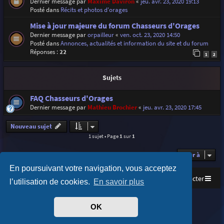
Dernier message par
Maxime Daviron
«
jeu. avr. 23, 2020 19:13
Posté dans
Récits et photos d'orages
Mise à jour majeure du forum Chasseurs d'Orages
Dernier message par
orpailleur
«
ven. oct. 23, 2020 14:50
Posté dans
Annonces, actualités et information du site et du forum
Réponses :
22
1
2
Sujets
FAQ Chasseurs d'Orages
Dernier message par
Mathieu Brochier
«
jeu. avr. 23, 2020 17:45
Nouveau sujet
1 sujet • Page
1
sur
1
Aller à
En poursuivant votre navigation, vous acceptez
Accueil
Index du forum
Nous contacter
l’utilisation de cookies.
En savoir plus
Purplexion style by
Ian Bradley
OK
Développé par
phpBB
® Forum Software © phpBB Limited
Traduit par
phpBB-fr.com