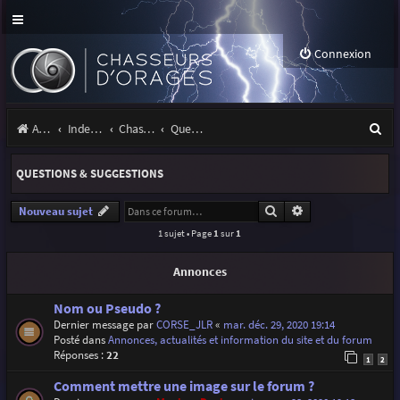
Connexion
R
Accueil
Index du forum
Chasseurs d'Orages
Questions & suggestions
e
QUESTIONS & SUGGESTIONS
c
h
Rechercher
Recherche avancé
Nouveau sujet
1 sujet • Page
1
sur
1
e
r
Annonces
c
Nom ou Pseudo ?
h
Dernier message par
CORSE_JLR
«
mar. déc. 29, 2020 19:14
Posté dans
Annonces, actualités et information du site et du forum
e
Réponses :
22
1
2
r
Comment mettre une image sur le forum ?