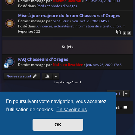
Dernier message par
Maxime Daviron
«
jeu. avr. 23, 2020 19:13
Posté dans
Récits et photos d'orages
Mise à jour majeure du forum Chasseurs d'Orages
Dernier message par
orpailleur
«
ven. oct. 23, 2020 14:50
Posté dans
Annonces, actualités et information du site et du forum
Réponses :
22
1
2
Sujets
FAQ Chasseurs d'Orages
Dernier message par
Mathieu Brochier
«
jeu. avr. 23, 2020 17:45
Nouveau sujet
1 sujet • Page
1
sur
1
Aller à
En poursuivant votre navigation, vous acceptez
Accueil
Index du forum
Nous contacter
l’utilisation de cookies.
En savoir plus
Purplexion style by
Ian Bradley
OK
Développé par
phpBB
® Forum Software © phpBB Limited
Traduit par
phpBB-fr.com