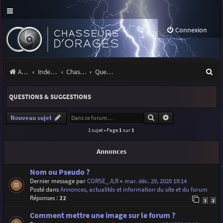
Connexion
R
Accueil
Index du forum
Chasseurs d'Orages
Questions & suggestions
e
QUESTIONS & SUGGESTIONS
c
h
Rechercher
Recherche avancé
Nouveau sujet
1 sujet • Page
1
sur
1
e
r
Annonces
c
Nom ou Pseudo ?
h
Dernier message par
CORSE_JLR
«
mar. déc. 29, 2020 19:14
Posté dans
Annonces, actualités et information du site et du forum
e
Réponses :
22
1
2
r
Comment mettre une image sur le forum ?