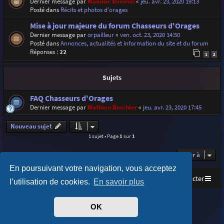
Dernier message par
Maxime Daviron
«
jeu. avr. 23, 2020 19:13
Posté dans
Récits et photos d'orages
Mise à jour majeure du forum Chasseurs d'Orages
Dernier message par
orpailleur
«
ven. oct. 23, 2020 14:50
Posté dans
Annonces, actualités et information du site et du forum
Réponses :
22
1
2
Sujets
FAQ Chasseurs d'Orages
Dernier message par
Mathieu Brochier
«
jeu. avr. 23, 2020 17:45
Nouveau sujet
1 sujet • Page
1
sur
1
Aller à
En poursuivant votre navigation, vous acceptez
Accueil
Index du forum
Nous contacter
l’utilisation de cookies.
En savoir plus
Purplexion style by
Ian Bradley
OK
Développé par
phpBB
® Forum Software © phpBB Limited
Traduit par
phpBB-fr.com