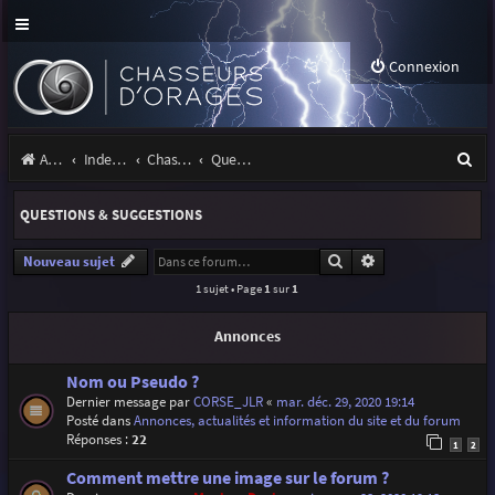
Connexion
R
Accueil
Index du forum
Chasseurs d'Orages
Questions & suggestions
e
QUESTIONS & SUGGESTIONS
c
h
Rechercher
Recherche avancé
Nouveau sujet
1 sujet • Page
1
sur
1
e
r
Annonces
c
Nom ou Pseudo ?
h
Dernier message par
CORSE_JLR
«
mar. déc. 29, 2020 19:14
Posté dans
Annonces, actualités et information du site et du forum
e
Réponses :
22
1
2
r
Comment mettre une image sur le forum ?