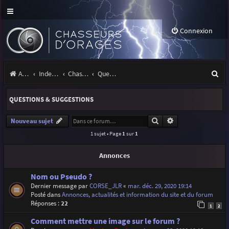
Connexion
R
Accueil
Index du forum
Chasseurs d'Orages
Questions & suggestions
e
QUESTIONS & SUGGESTIONS
c
h
Rechercher
Recherche avancé
Nouveau sujet
1 sujet • Page
1
sur
1
e
r
Annonces
c
Nom ou Pseudo ?
h
Dernier message par
CORSE_JLR
«
mar. déc. 29, 2020 19:14
Posté dans
Annonces, actualités et information du site et du forum
e
Réponses :
22
1
2
r
Comment mettre une image sur le forum ?