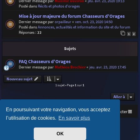
Dernier message par
Maxime Daviron
«
jeu. avr. 23, 2020 19:13
Posté dans
Récits et photos d'orages
Mise à jour majeure du forum Chasseurs d'Orages
Dernier message par
orpailleur
«
ven. oct. 23, 2020 14:50
Posté dans
Annonces, actualités et information du site et du forum
Réponses :
22
1
2
Sujets
FAQ Chasseurs d'Orages
Dernier message par
Mathieu Brochier
«
jeu. avr. 23, 2020 17:45
Nouveau sujet
1 sujet • Page
1
sur
1
Aller à
En poursuivant votre navigation, vous acceptez
Accueil
Index du forum
Nous contacter
l’utilisation de cookies.
En savoir plus
Purplexion style by
Ian Bradley
Développé par
phpBB
® Forum Software © phpBB Limited
OK
Traduit par
phpBB-fr.com