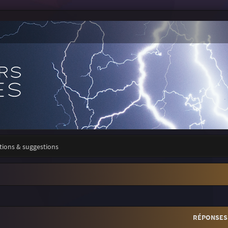
tions & suggestions
r
rche avancée
RÉPONSES