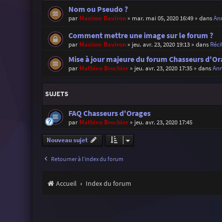
Nom ou Pseudo ?
par
Maxime Daviron
»
mar. mai 05, 2020 16:49
» dans
Ann
Comment mettre une image sur le forum ?
par
Maxime Daviron
»
jeu. avr. 23, 2020 19:13
» dans
Réci
Mise à jour majeure du forum Chasseurs d'Or
par
Mathieu Brochier
»
jeu. avr. 23, 2020 17:35
» dans
Ann
SUJETS
FAQ Chasseurs d'Orages
par
Mathieu Brochier
»
jeu. avr. 23, 2020 17:45
Nouveau sujet
Retourner à l’index du forum
Accueil
Index du forum