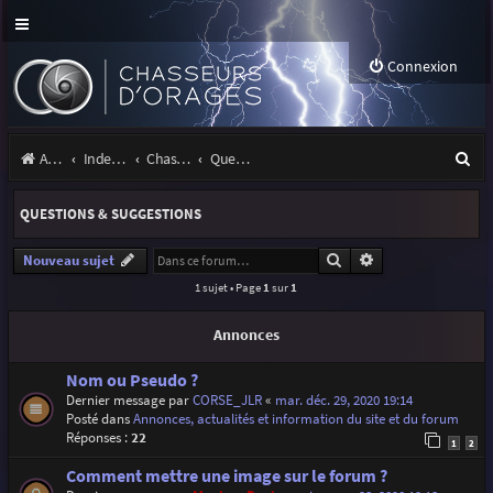
Connexion
R
Accueil
Index du forum
Chasseurs d'Orages
Questions & suggestions
e
QUESTIONS & SUGGESTIONS
c
h
Rechercher
Recherche avancé
Nouveau sujet
1 sujet • Page
1
sur
1
e
r
Annonces
c
Nom ou Pseudo ?
h
Dernier message par
CORSE_JLR
«
mar. déc. 29, 2020 19:14
Posté dans
Annonces, actualités et information du site et du forum
e
Réponses :
22
1
2
r
Comment mettre une image sur le forum ?