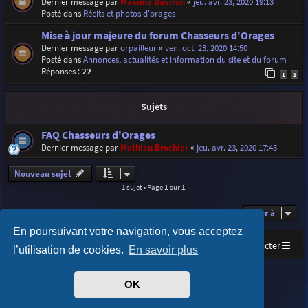
Dernier message par
Maxime Daviron
«
jeu. avr. 23, 2020 19:13
Posté dans
Récits et photos d'orages
Mise à jour majeure du forum Chasseurs d'Orages
Dernier message par
orpailleur
«
ven. oct. 23, 2020 14:50
Posté dans
Annonces, actualités et information du site et du forum
Réponses :
22
1
2
Sujets
FAQ Chasseurs d'Orages
Dernier message par
Mathieu Brochier
«
jeu. avr. 23, 2020 17:45
Nouveau sujet
1 sujet • Page
1
sur
1
Aller à
En poursuivant votre navigation, vous acceptez
Accueil
Index du forum
Nous contacter
l’utilisation de cookies.
En savoir plus
Purplexion style by
Ian Bradley
OK
Développé par
phpBB
® Forum Software © phpBB Limited
Traduit par
phpBB-fr.com