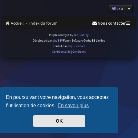
Aller à
Accueil
Index du forum
Nous contacter
Purplexion style by
Ian Bradley
Développé par
phpBB
® Forum Software © phpBB Limited
Traduit par
phpBB-fr.com
Confidentialité
|
Conditions
En poursuivant votre navigation, vous acceptez
l’utilisation de cookies.
En savoir plus
OK