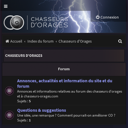
Connexion
R
Accueil
Index du forum
Chasseurs d'Orages
e
CHASSEURS D'ORAGES
c
h
Forum
e
Annonces, actualités et information du site et du
r
forum
Annonces et informations relatives au forum des chasseurs d'orages
c
et à
chasseurs-orages.com
h
Sujets :
5
e
Questions & suggestions
Une idée, une remarque ? Comment pourrait-on améliorer CO ?
r
Sujets :
1