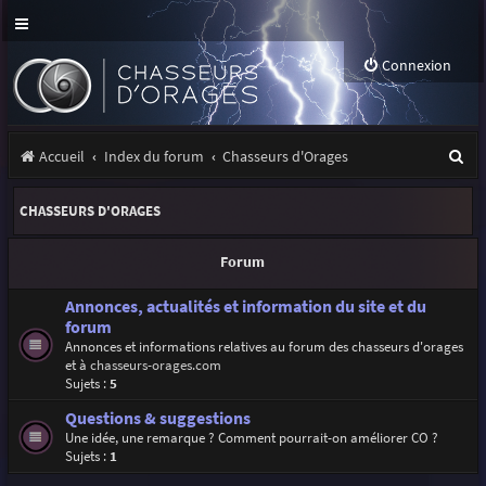
Connexion
R
Accueil
Index du forum
Chasseurs d'Orages
e
CHASSEURS D'ORAGES
c
h
Forum
e
Annonces, actualités et information du site et du
r
forum
Annonces et informations relatives au forum des chasseurs d'orages
c
et à
chasseurs-orages.com
h
Sujets :
5
e
Questions & suggestions
Une idée, une remarque ? Comment pourrait-on améliorer CO ?
r
Sujets :
1