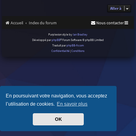
Aller à
Accueil
Index du forum
Nous contacter
Purplexion style by
Ian Bradley
Développé par
phpBB
® Forum Software © phpBB Limited
Traduit par
phpBB-fr.com
Confidentialité
|
Conditions
En poursuivant votre navigation, vous acceptez
l’utilisation de cookies.
En savoir plus
OK