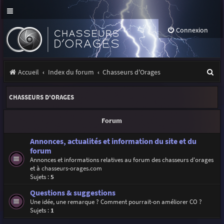
Connexion
R
Accueil
Index du forum
Chasseurs d'Orages
e
CHASSEURS D'ORAGES
c
h
Forum
e
Annonces, actualités et information du site et du
r
forum
Annonces et informations relatives au forum des chasseurs d'orages
c
et à
chasseurs-orages.com
h
Sujets :
5
e
Questions & suggestions
Une idée, une remarque ? Comment pourrait-on améliorer CO ?
r
Sujets :
1