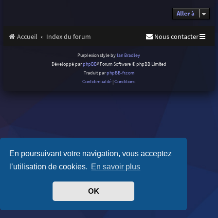
Aller à
Accueil
Index du forum
Nous contacter
Purplexion style by
Ian Bradley
Développé par
phpBB
® Forum Software © phpBB Limited
Traduit par
phpBB-fr.com
Confidentialité
|
Conditions
En poursuivant votre navigation, vous acceptez
l’utilisation de cookies.
En savoir plus
OK