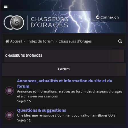
Connexion
R
Accueil
Index du forum
Chasseurs d'Orages
e
CHASSEURS D'ORAGES
c
h
Forum
e
Annonces, actualités et information du site et du
r
forum
Annonces et informations relatives au forum des chasseurs d'orages
c
et à
chasseurs-orages.com
h
Sujets :
5
e
Questions & suggestions
Une idée, une remarque ? Comment pourrait-on améliorer CO ?
r
Sujets :
1