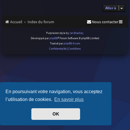
Aller à
Accueil
Index du forum
Nous contacter
Purplexion style by
Ian Bradley
Développé par
phpBB
® Forum Software © phpBB Limited
Traduit par
phpBB-fr.com
Confidentialité
|
Conditions
En poursuivant votre navigation, vous acceptez
l’utilisation de cookies.
En savoir plus
OK