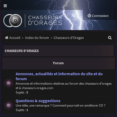
Connexion
R
Accueil
Index du forum
Chasseurs d'Orages
e
CHASSEURS D'ORAGES
c
h
Forum
e
Annonces, actualités et information du site et du
r
forum
Annonces et informations relatives au forum des chasseurs d'orages
c
et à
chasseurs-orages.com
h
Sujets :
5
e
Questions & suggestions
Une idée, une remarque ? Comment pourrait-on améliorer CO ?
r
Sujets :
1