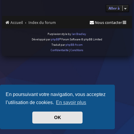
Aller à
Accueil
Index du forum
Nous contacter
Purplexion style by
Ian Bradley
Développé par
phpBB
® Forum Software © phpBB Limited
Traduit par
phpBB-fr.com
Confidentialité
|
Conditions
En poursuivant votre navigation, vous acceptez
l’utilisation de cookies.
En savoir plus
OK