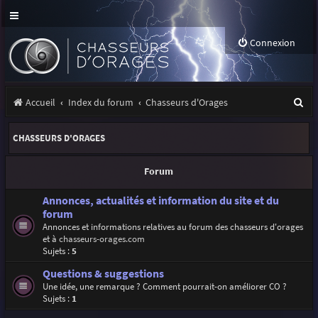
Connexion
R
Accueil
Index du forum
Chasseurs d'Orages
e
CHASSEURS D'ORAGES
c
h
Forum
e
Annonces, actualités et information du site et du
r
forum
Annonces et informations relatives au forum des chasseurs d'orages
c
et à
chasseurs-orages.com
h
Sujets :
5
e
Questions & suggestions
Une idée, une remarque ? Comment pourrait-on améliorer CO ?
r
Sujets :
1