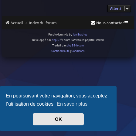
Aller à
Accueil
Index du forum
Nous contacter
Purplexion style by
Ian Bradley
Développé par
phpBB
® Forum Software © phpBB Limited
Traduit par
phpBB-fr.com
Confidentialité
|
Conditions
En poursuivant votre navigation, vous acceptez
l’utilisation de cookies.
En savoir plus
OK