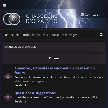
Connexion
R
Accueil
Index du forum
Chasseurs d'Orages
e
CHASSEURS D'ORAGES
c
h
Forum
e
Annonces, actualités et information du site et du
r
forum
Annonces et informations relatives au forum des chasseurs d'orages
c
et à
chasseurs-orages.com
h
Sujets :
5
e
Questions & suggestions
Une idée, une remarque ? Comment pourrait-on améliorer CO ?
r
Sujets :
1