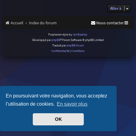
Aller à
Accueil
Index du forum
Nous contacter
Purplexion style by
Ian Bradley
Développé par
phpBB
® Forum Software © phpBB Limited
Traduit par
phpBB-fr.com
Confidentialité
|
Conditions
En poursuivant votre navigation, vous acceptez
l’utilisation de cookies.
En savoir plus
OK