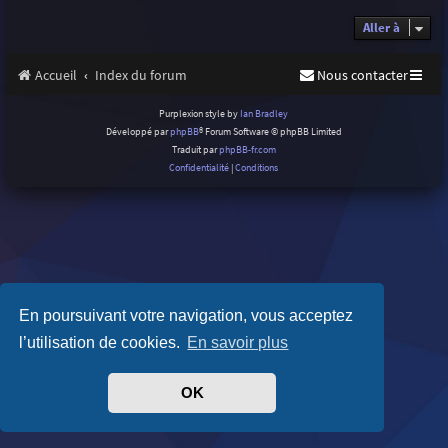
Aller à
Accueil
Index du forum
Nous contacter
Purplexion style by
Ian Bradley
Développé par
phpBB
® Forum Software © phpBB Limited
Traduit par
phpBB-fr.com
Confidentialité
|
Conditions
En poursuivant votre navigation, vous acceptez
l’utilisation de cookies.
En savoir plus
OK