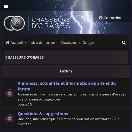
Connexion
R
Accueil
Index du forum
Chasseurs d'Orages
e
CHASSEURS D'ORAGES
c
h
Forum
e
Annonces, actualités et information du site et du
r
forum
Annonces et informations relatives au forum des chasseurs d'orages
c
et à
chasseurs-orages.com
h
Sujets :
5
e
Questions & suggestions
Une idée, une remarque ? Comment pourrait-on améliorer CO ?
r
Sujets :
1