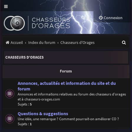
Connexion
R
Accueil
Index du forum
Chasseurs d'Orages
e
CHASSEURS D'ORAGES
c
h
Forum
e
Annonces, actualités et information du site et du
r
forum
Annonces et informations relatives au forum des chasseurs d'orages
c
et à
chasseurs-orages.com
h
Sujets :
5
e
Questions & suggestions
Une idée, une remarque ? Comment pourrait-on améliorer CO ?
r
Sujets :
1