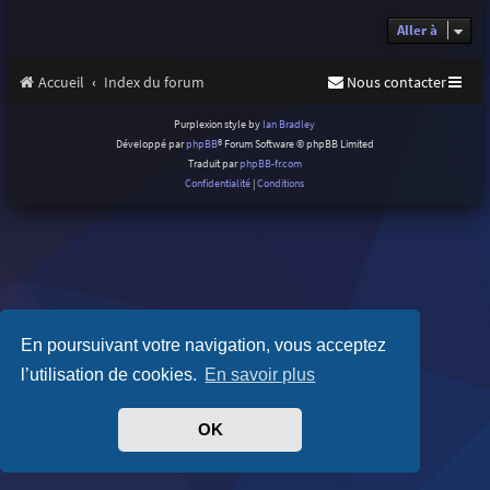
Aller à
Accueil
Index du forum
Nous contacter
Purplexion style by
Ian Bradley
Développé par
phpBB
® Forum Software © phpBB Limited
Traduit par
phpBB-fr.com
Confidentialité
|
Conditions
En poursuivant votre navigation, vous acceptez
l’utilisation de cookies.
En savoir plus
OK