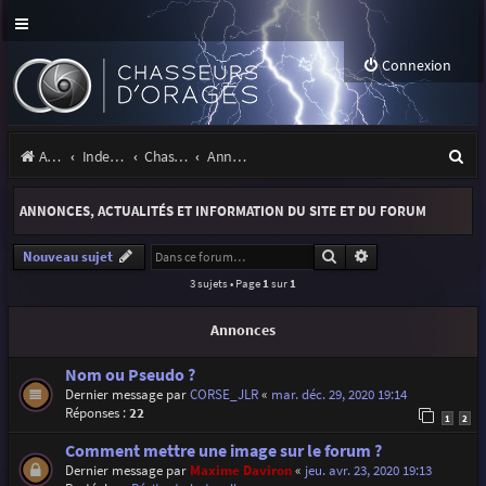
Connexion
R
Accueil
Index du forum
Chasseurs d'Orages
Annonces, actualités et information du site et du forum
e
ANNONCES, ACTUALITÉS ET INFORMATION DU SITE ET DU FORUM
c
h
Rechercher
Recherche avancé
Nouveau sujet
3 sujets • Page
1
sur
1
e
r
Annonces
c
Nom ou Pseudo ?
h
Dernier message par
CORSE_JLR
«
mar. déc. 29, 2020 19:14
Réponses :
22
e
1
2
r
Comment mettre une image sur le forum ?
Dernier message par
Maxime Daviron
«
jeu. avr. 23, 2020 19:13