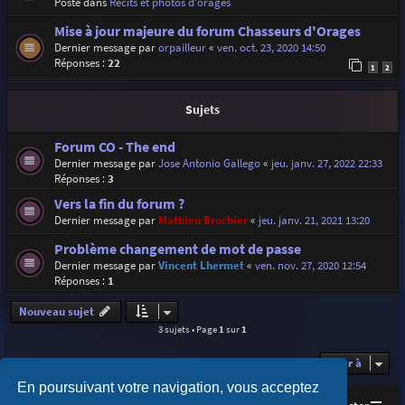
Posté dans
Récits et photos d'orages
Mise à jour majeure du forum Chasseurs d'Orages
Dernier message par
orpailleur
«
ven. oct. 23, 2020 14:50
Réponses :
22
1
2
Sujets
Forum CO - The end
Dernier message par
Jose Antonio Gallego
«
jeu. janv. 27, 2022 22:33
Réponses :
3
Vers la fin du forum ?
Dernier message par
Mathieu Brochier
«
jeu. janv. 21, 2021 13:20
Problème changement de mot de passe
Dernier message par
Vincent Lhermet
«
ven. nov. 27, 2020 12:54
Réponses :
1
Nouveau sujet
3 sujets • Page
1
sur
1
Aller à
En poursuivant votre navigation, vous acceptez