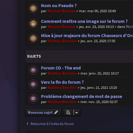
Nom ou Pseudo ?
par
Maxime Daviron
»
mar. mai 05, 2020 16:49
Comment mettre une image sur le forum ?
par
Maxime Daviron
»
jeu. avr. 23, 2020 19:13
» dans
Réci
Mise à jour majeure du forum Chasseurs d'Or
par
Mathieu Brochier
»
jeu. avr. 23, 2020 17:35
SUJETS
Forum CO - The end
par
Mathieu Brochier
»
mar. janv. 25, 2022 16:17
Vers la fin du forum ?
par
Mathieu Brochier
»
jeu. janv. 21, 2021 13:20
Problème changement de mot de passe
par
Mathieu Brochier
»
mer. nov. 25, 2020 02:37
Nouveau sujet
Retourner à l’index du forum