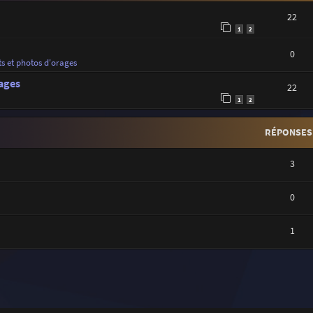
22
1
2
0
ts et photos d'orages
ages
22
1
2
RÉPONSES
3
0
1