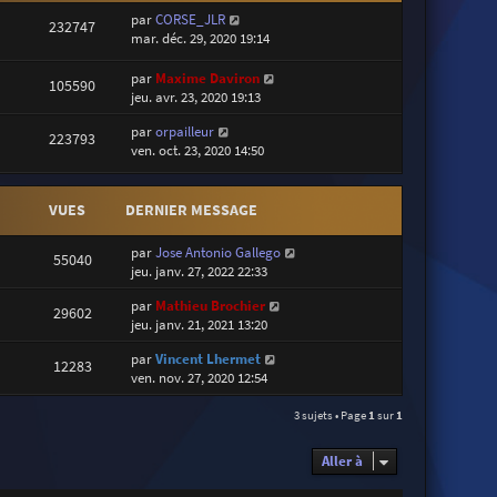
par
CORSE_JLR
232747
mar. déc. 29, 2020 19:14
par
Maxime Daviron
105590
jeu. avr. 23, 2020 19:13
par
orpailleur
223793
ven. oct. 23, 2020 14:50
VUES
DERNIER MESSAGE
par
Jose Antonio Gallego
55040
jeu. janv. 27, 2022 22:33
par
Mathieu Brochier
29602
jeu. janv. 21, 2021 13:20
par
Vincent Lhermet
12283
ven. nov. 27, 2020 12:54
3 sujets • Page
1
sur
1
Aller à