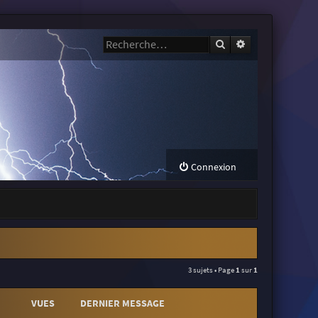
Rechercher
Recherche avanc
Connexion
3 sujets • Page
1
sur
1
VUES
DERNIER MESSAGE