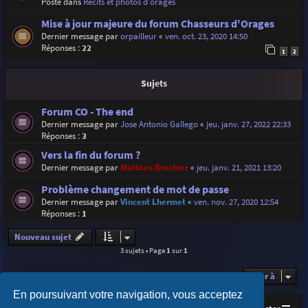
Posté dans
Récits et photos d'orages
Mise à jour majeure du forum Chasseurs d'Orages
Dernier message par
orpailleur
«
ven. oct. 23, 2020 14:50
Réponses :
22
1
2
Sujets
Forum CO - The end
Dernier message par
Jose Antonio Gallego
«
jeu. janv. 27, 2022 22:33
Réponses :
3
Vers la fin du forum ?
Dernier message par
Mathieu Brochier
«
jeu. janv. 21, 2021 13:20
Problème changement de mot de passe
Dernier message par
Vincent Lhermet
«
ven. nov. 27, 2020 12:54
Réponses :
1
Nouveau sujet
3 sujets • Page
1
sur
1
Aller à
En poursuivant votre navigation, vous acceptez