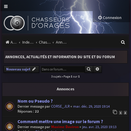
Connexion
R
Accueil
Index du forum
Chasseurs d'Orages
Annonces, actualités et information du site et du forum
e
ANNONCES, ACTUALITÉS ET INFORMATION DU SITE ET DU FORUM
c
h
Rechercher
Recherche avancé
Nouveau sujet
3 sujets • Page
1
sur
1
e
r
Annonces
c
Nom ou Pseudo ?
h
Dernier message par
CORSE_JLR
«
mar. déc. 29, 2020 19:14
Réponses :
22
e
1
2
r
Comment mettre une image sur le forum ?
Dernier message par
Maxime Daviron
«
jeu. avr. 23, 2020 19:13