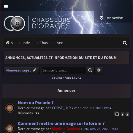
Connexion
R
Accueil
Index du forum
Chasseurs d'Orages
Annonces, actualités et information du site et du forum
e
ANNONCES, ACTUALITÉS ET INFORMATION DU SITE ET DU FORUM
c
h
Rechercher
Recherche avancé
Nouveau sujet
3 sujets • Page
1
sur
1
e
r
Annonces
c
Nom ou Pseudo ?
h
Dernier message par
CORSE_JLR
«
mar. déc. 29, 2020 19:14
Réponses :
22
e
1
2
r
Comment mettre une image sur le forum ?
Dernier message par
Maxime Daviron
«
jeu. avr. 23, 2020 19:13