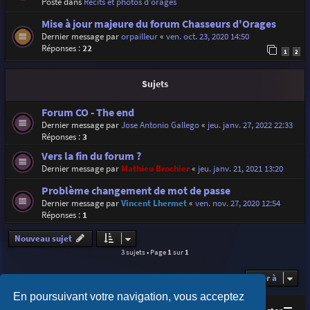
Posté dans
Récits et photos d'orages
Mise à jour majeure du forum Chasseurs d'Orages
Dernier message par
orpailleur
«
ven. oct. 23, 2020 14:50
Réponses :
22
1
2
Sujets
Forum CO - The end
Dernier message par
Jose Antonio Gallego
«
jeu. janv. 27, 2022 22:33
Réponses :
3
Vers la fin du forum ?
Dernier message par
Mathieu Brochier
«
jeu. janv. 21, 2021 13:20
Problème changement de mot de passe
Dernier message par
Vincent Lhermet
«
ven. nov. 27, 2020 12:54
Réponses :
1
Nouveau sujet
3 sujets • Page
1
sur
1
Aller à
En poursuivant votre navigation, vous acceptez