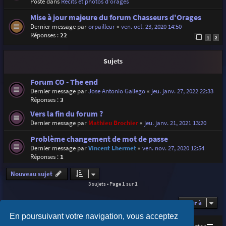
Posté dans
Récits et photos d'orages
Mise à jour majeure du forum Chasseurs d'Orages
Dernier message par
orpailleur
«
ven. oct. 23, 2020 14:50
Réponses :
22
1
2
Sujets
Forum CO - The end
Dernier message par
Jose Antonio Gallego
«
jeu. janv. 27, 2022 22:33
Réponses :
3
Vers la fin du forum ?
Dernier message par
Mathieu Brochier
«
jeu. janv. 21, 2021 13:20
Problème changement de mot de passe
Dernier message par
Vincent Lhermet
«
ven. nov. 27, 2020 12:54
Réponses :
1
Nouveau sujet
3 sujets • Page
1
sur
1
Aller à
En poursuivant votre navigation, vous acceptez