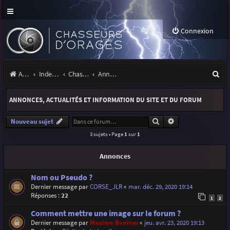
Connexion
R
Accueil
Index du forum
Chasseurs d'Orages
Annonces, actualités et information du site et du forum
e
ANNONCES, ACTUALITÉS ET INFORMATION DU SITE ET DU FORUM
c
h
Rechercher
Recherche avancé
Nouveau sujet
3 sujets • Page
1
sur
1
e
r
Annonces
c
Nom ou Pseudo ?
h
Dernier message par
CORSE_JLR
«
mar. déc. 29, 2020 19:14
Réponses :
22
e
1
2
r
Comment mettre une image sur le forum ?
Dernier message par
Maxime Daviron
«
jeu. avr. 23, 2020 19:13